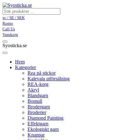
sv / SE / SEK
Konto
Call Us
Varukorg
Syosticka.se
Hem
Kategorier
Rea på stickor
Kalevala utförsälning
REA-korg
Akryl
Blandgarn
Bomull
Brodergarn
Broderier
Diamond Painting
Effektgarn
Ekologiskt garn
Knappar