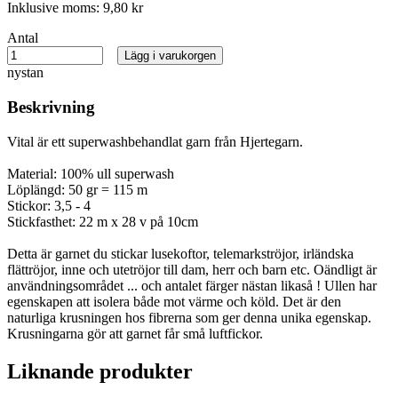
Inklusive moms:
9,80 kr
Antal
Lägg i varukorgen
nystan
Beskrivning
Vital är ett superwashbehandlat garn från Hjertegarn.
Material: 100% ull superwash
Löplängd: 50 gr = 115 m
Stickor: 3,5 - 4
Stickfasthet: 22 m x 28 v på 10cm
Detta är garnet du stickar lusekoftor, telemarkströjor, irländska
flättröjor, inne och utetröjor till dam, herr och barn etc. Oändligt är
användningsområdet ... och antalet färger nästan likaså ! Ullen har
egenskapen att isolera både mot värme och köld. Det är den
naturliga krusningen hos fibrerna som ger denna unika egenskap.
Krusningarna gör att garnet får små luftfickor.
Liknande produkter