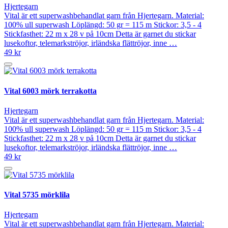
Hjertegarn
Vital är ett superwashbehandlat garn från Hjertegarn. Material:
100% ull superwash Löplängd: 50 gr = 115 m Stickor: 3,5 - 4
Stickfasthet: 22 m x 28 v på 10cm Detta är garnet du stickar
lusekoftor, telemarkströjor, irländska flättröjor, inne …
49 kr
Vital 6003 mörk terrakotta
Hjertegarn
Vital är ett superwashbehandlat garn från Hjertegarn. Material:
100% ull superwash Löplängd: 50 gr = 115 m Stickor: 3,5 - 4
Stickfasthet: 22 m x 28 v på 10cm Detta är garnet du stickar
lusekoftor, telemarkströjor, irländska flättröjor, inne …
49 kr
Vital 5735 mörklila
Hjertegarn
Vital är ett superwashbehandlat garn från Hjertegarn. Material: