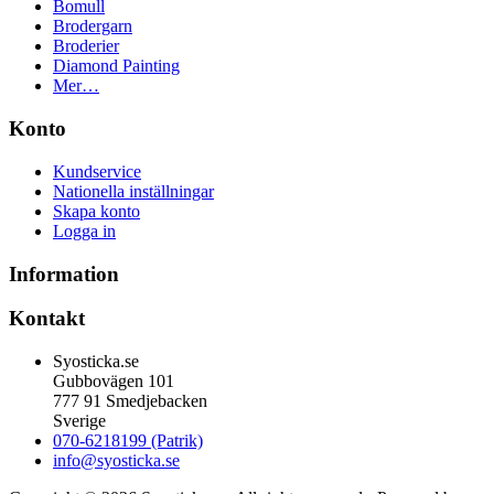
Bomull
Brodergarn
Broderier
Diamond Painting
Mer…
Konto
Kundservice
Nationella inställningar
Skapa konto
Logga in
Information
Kontakt
Syosticka.se
Gubbovägen 101
777 91 Smedjebacken
Sverige
070-6218199 (Patrik)
info@syosticka.se