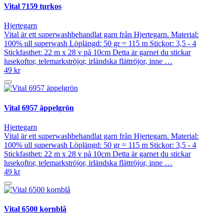
Vital 7159 turkos
Hjertegarn
Vital är ett superwashbehandlat garn från Hjertegarn. Material:
100% ull superwash Löplängd: 50 gr = 115 m Stickor: 3,5 - 4
Stickfasthet: 22 m x 28 v på 10cm Detta är garnet du stickar
lusekoftor, telemarkströjor, irländska flättröjor, inne …
49 kr
Vital 6957 äppelgrön
Hjertegarn
Vital är ett superwashbehandlat garn från Hjertegarn. Material:
100% ull superwash Löplängd: 50 gr = 115 m Stickor: 3,5 - 4
Stickfasthet: 22 m x 28 v på 10cm Detta är garnet du stickar
lusekoftor, telemarkströjor, irländska flättröjor, inne …
49 kr
Vital 6500 kornblå