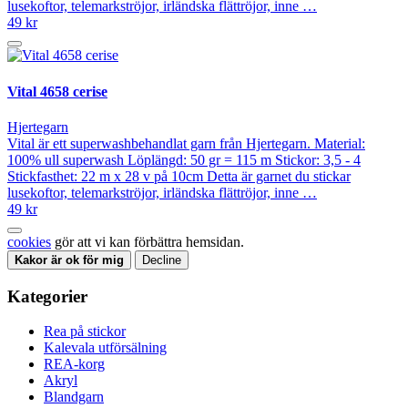
lusekoftor, telemarkströjor, irländska flättröjor, inne …
49 kr
Vital 4658 cerise
Hjertegarn
Vital är ett superwashbehandlat garn från Hjertegarn. Material:
100% ull superwash Löplängd: 50 gr = 115 m Stickor: 3,5 - 4
Stickfasthet: 22 m x 28 v på 10cm Detta är garnet du stickar
lusekoftor, telemarkströjor, irländska flättröjor, inne …
49 kr
cookies
gör att vi kan förbättra hemsidan.
Kakor är ok för mig
Decline
Kategorier
Rea på stickor
Kalevala utförsälning
REA-korg
Akryl
Blandgarn