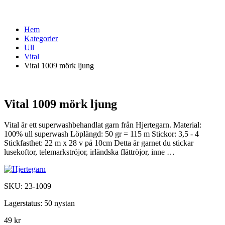
Hem
Kategorier
Ull
Vital
Vital 1009 mörk ljung
Vital 1009 mörk ljung
Vital är ett superwashbehandlat garn från Hjertegarn. Material:
100% ull superwash Löplängd: 50 gr = 115 m Stickor: 3,5 - 4
Stickfasthet: 22 m x 28 v på 10cm Detta är garnet du stickar
lusekoftor, telemarkströjor, irländska flättröjor, inne …
SKU:
23-1009
Lagerstatus:
50 nystan
49 kr