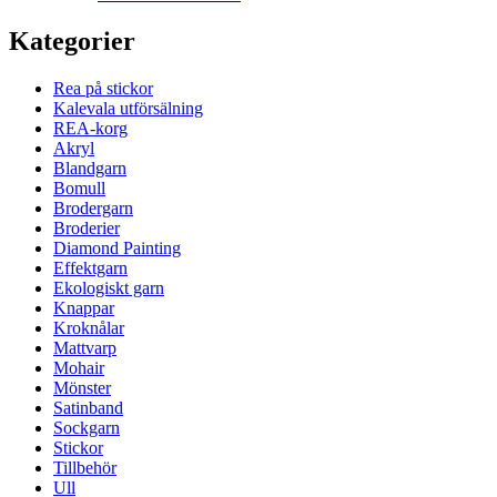
Kategorier
Rea på stickor
Kalevala utförsälning
REA-korg
Akryl
Blandgarn
Bomull
Brodergarn
Broderier
Diamond Painting
Effektgarn
Ekologiskt garn
Knappar
Kroknålar
Mattvarp
Mohair
Mönster
Satinband
Sockgarn
Stickor
Tillbehör
Ull