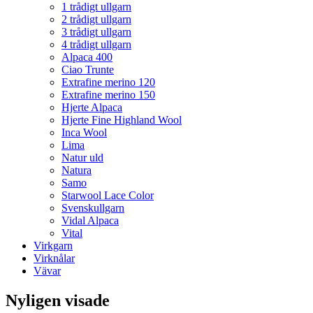
1 trådigt ullgarn
2 trådigt ullgarn
3 trådigt ullgarn
4 trådigt ullgarn
Alpaca 400
Ciao Trunte
Extrafine merino 120
Extrafine merino 150
Hjerte Alpaca
Hjerte Fine Highland Wool
Inca Wool
Lima
Natur uld
Natura
Samo
Starwool Lace Color
Svenskullgarn
Vidal Alpaca
Vital
Virkgarn
Virknålar
Vävar
Nyligen visade