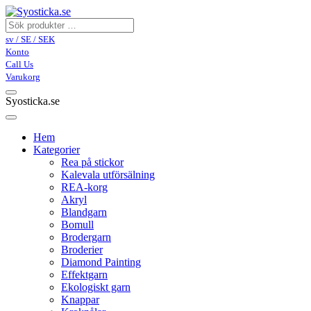
sv / SE / SEK
Konto
Call Us
Varukorg
Syosticka.se
Hem
Kategorier
Rea på stickor
Kalevala utförsälning
REA-korg
Akryl
Blandgarn
Bomull
Brodergarn
Broderier
Diamond Painting
Effektgarn
Ekologiskt garn
Knappar