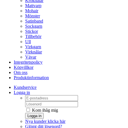
Kroknålar
Mattvarp
Mohair
Mönster
Satinband
Sockgarn
Stickor
Tillbehör
Ull
Virkgarn
Virknålar
Vävar
Integritetspolicy
Köpvillkor
Om oss
Produktinformation
Kundservice
Logga in
Kom ihåg mig
Logga in
Nya kunder klicka här
Glömt ditt lösenord?