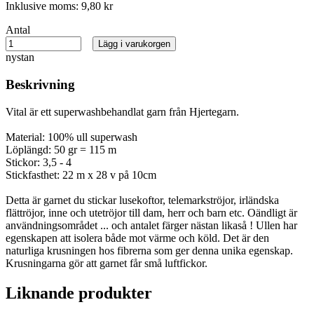
Inklusive moms:
9,80 kr
Antal
Lägg i varukorgen
nystan
Beskrivning
Vital är ett superwashbehandlat garn från Hjertegarn.
Material: 100% ull superwash
Löplängd: 50 gr = 115 m
Stickor: 3,5 - 4
Stickfasthet: 22 m x 28 v på 10cm
Detta är garnet du stickar lusekoftor, telemarkströjor, irländska
flättröjor, inne och utetröjor till dam, herr och barn etc. Oändligt är
användningsområdet ... och antalet färger nästan likaså ! Ullen har
egenskapen att isolera både mot värme och köld. Det är den
naturliga krusningen hos fibrerna som ger denna unika egenskap.
Krusningarna gör att garnet får små luftfickor.
Liknande produkter