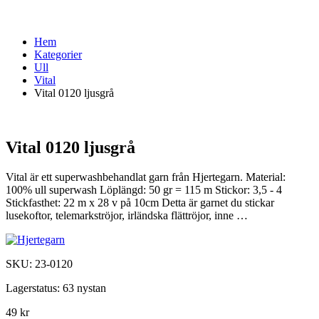
Hem
Kategorier
Ull
Vital
Vital 0120 ljusgrå
Vital 0120 ljusgrå
Vital är ett superwashbehandlat garn från Hjertegarn. Material:
100% ull superwash Löplängd: 50 gr = 115 m Stickor: 3,5 - 4
Stickfasthet: 22 m x 28 v på 10cm Detta är garnet du stickar
lusekoftor, telemarkströjor, irländska flättröjor, inne …
SKU:
23-0120
Lagerstatus:
63 nystan
49 kr