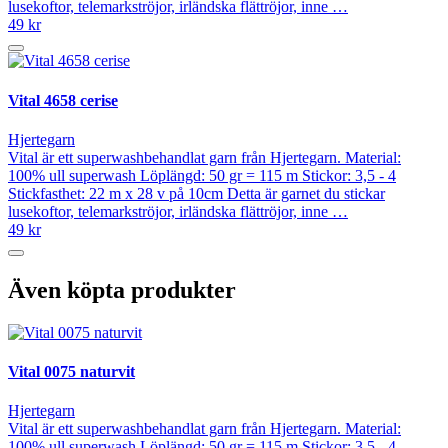
lusekoftor, telemarkströjor, irländska flättröjor, inne …
49 kr
Vital 4658 cerise
Hjertegarn
Vital är ett superwashbehandlat garn från Hjertegarn. Material:
100% ull superwash Löplängd: 50 gr = 115 m Stickor: 3,5 - 4
Stickfasthet: 22 m x 28 v på 10cm Detta är garnet du stickar
lusekoftor, telemarkströjor, irländska flättröjor, inne …
49 kr
Även köpta produkter
Vital 0075 naturvit
Hjertegarn
Vital är ett superwashbehandlat garn från Hjertegarn. Material:
100% ull superwash Löplängd: 50 gr = 115 m Stickor: 3,5 - 4