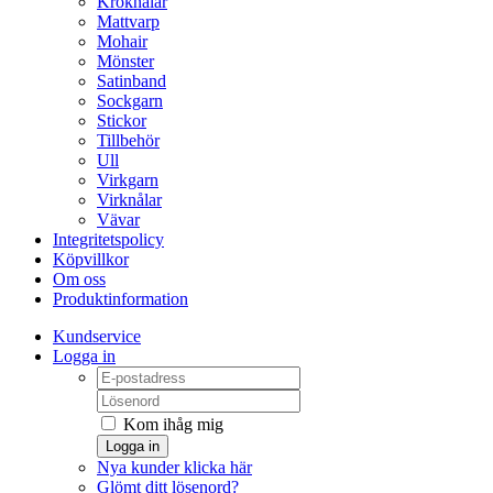
Kroknålar
Mattvarp
Mohair
Mönster
Satinband
Sockgarn
Stickor
Tillbehör
Ull
Virkgarn
Virknålar
Vävar
Integritetspolicy
Köpvillkor
Om oss
Produktinformation
Kundservice
Logga in
Kom ihåg mig
Logga in
Nya kunder klicka här
Glömt ditt lösenord?