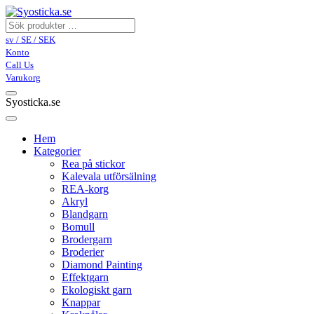
sv / SE / SEK
Konto
Call Us
Varukorg
Syosticka.se
Hem
Kategorier
Rea på stickor
Kalevala utförsälning
REA-korg
Akryl
Blandgarn
Bomull
Brodergarn
Broderier
Diamond Painting
Effektgarn
Ekologiskt garn
Knappar