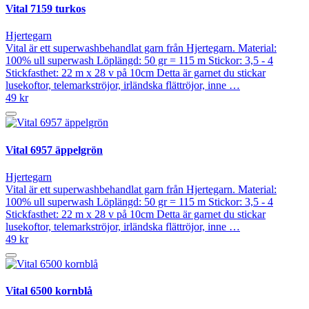
Vital 7159 turkos
Hjertegarn
Vital är ett superwashbehandlat garn från Hjertegarn. Material:
100% ull superwash Löplängd: 50 gr = 115 m Stickor: 3,5 - 4
Stickfasthet: 22 m x 28 v på 10cm Detta är garnet du stickar
lusekoftor, telemarkströjor, irländska flättröjor, inne …
49 kr
Vital 6957 äppelgrön
Hjertegarn
Vital är ett superwashbehandlat garn från Hjertegarn. Material:
100% ull superwash Löplängd: 50 gr = 115 m Stickor: 3,5 - 4
Stickfasthet: 22 m x 28 v på 10cm Detta är garnet du stickar
lusekoftor, telemarkströjor, irländska flättröjor, inne …
49 kr
Vital 6500 kornblå