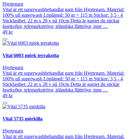
Hjertegarn
Vital är ett superwashbehandlat garn från Hjertegarn. Material:
100% ull superwash Löplängd: 50 gr = 115 m Stickor: 3,5 - 4
Stickfasthet: 22 m x 28 v på 10cm Detta är garnet du stickar
lusekoftor, telemarkströjor, irländska flättröjor, inne …
49 kr
Vital 6003 mörk terrakotta
Hjertegarn
Vital är ett superwashbehandlat garn från Hjertegarn. Material:
100% ull superwash Löplängd: 50 gr = 115 m Stickor: 3,5 - 4
Stickfasthet: 22 m x 28 v på 10cm Detta är garnet du stickar
lusekoftor, telemarkströjor, irländska flättröjor, inne …
49 kr
Vital 5735 mörklila
Hjertegarn
Vital är ett superwashbehandlat garn från Hjertegarn. Material: