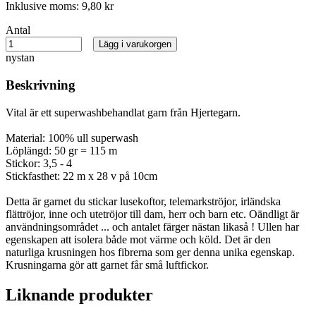
Inklusive moms:
9,80 kr
Antal
Lägg i varukorgen
nystan
Beskrivning
Vital är ett superwashbehandlat garn från Hjertegarn.
Material: 100% ull superwash
Löplängd: 50 gr = 115 m
Stickor: 3,5 - 4
Stickfasthet: 22 m x 28 v på 10cm
Detta är garnet du stickar lusekoftor, telemarkströjor, irländska
flättröjor, inne och utetröjor till dam, herr och barn etc. Oändligt är
användningsområdet ... och antalet färger nästan likaså ! Ullen har
egenskapen att isolera både mot värme och köld. Det är den
naturliga krusningen hos fibrerna som ger denna unika egenskap.
Krusningarna gör att garnet får små luftfickor.
Liknande produkter