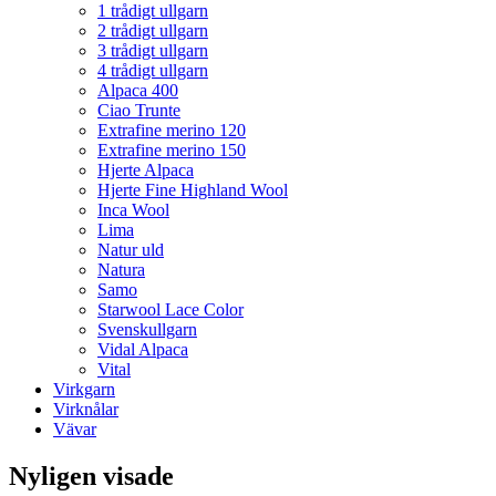
1 trådigt ullgarn
2 trådigt ullgarn
3 trådigt ullgarn
4 trådigt ullgarn
Alpaca 400
Ciao Trunte
Extrafine merino 120
Extrafine merino 150
Hjerte Alpaca
Hjerte Fine Highland Wool
Inca Wool
Lima
Natur uld
Natura
Samo
Starwool Lace Color
Svenskullgarn
Vidal Alpaca
Vital
Virkgarn
Virknålar
Vävar
Nyligen visade