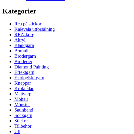
Kategorier
Rea på stickor
Kalevala utförsälning
REA-korg
Akryl
Blandgarn
Bomull
Brodergarn
Broderier
Diamond Painting
Effektgarn
Ekologiskt garn
Knappar
Kroknålar
Mattvarp
Mohair
Mönster
Satinband
Sockgarn
Stickor
Tillbehör
Ull