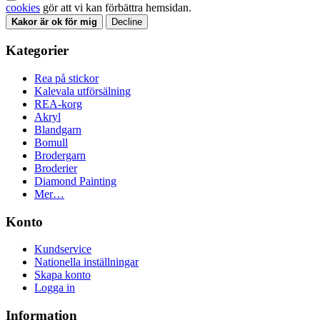
cookies
gör att vi kan förbättra hemsidan.
Kakor är ok för mig
Decline
Kategorier
Rea på stickor
Kalevala utförsälning
REA-korg
Akryl
Blandgarn
Bomull
Brodergarn
Broderier
Diamond Painting
Mer…
Konto
Kundservice
Nationella inställningar
Skapa konto
Logga in
Information