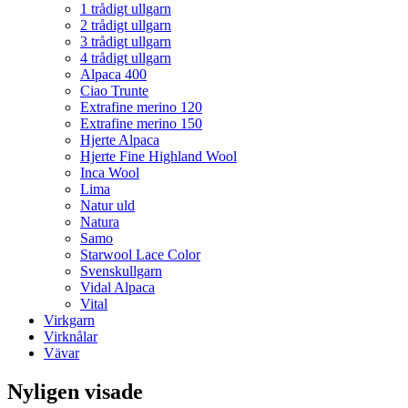
1 trådigt ullgarn
2 trådigt ullgarn
3 trådigt ullgarn
4 trådigt ullgarn
Alpaca 400
Ciao Trunte
Extrafine merino 120
Extrafine merino 150
Hjerte Alpaca
Hjerte Fine Highland Wool
Inca Wool
Lima
Natur uld
Natura
Samo
Starwool Lace Color
Svenskullgarn
Vidal Alpaca
Vital
Virkgarn
Virknålar
Vävar
Nyligen visade