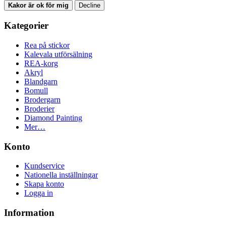
Kakor är ok för mig
Decline
Kategorier
Rea på stickor
Kalevala utförsälning
REA-korg
Akryl
Blandgarn
Bomull
Brodergarn
Broderier
Diamond Painting
Mer…
Konto
Kundservice
Nationella inställningar
Skapa konto
Logga in
Information