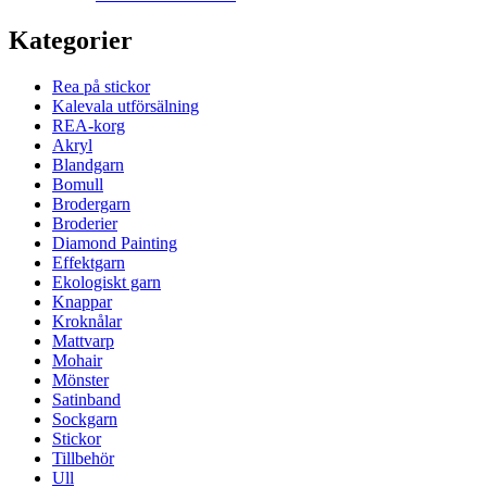
Kategorier
Rea på stickor
Kalevala utförsälning
REA-korg
Akryl
Blandgarn
Bomull
Brodergarn
Broderier
Diamond Painting
Effektgarn
Ekologiskt garn
Knappar
Kroknålar
Mattvarp
Mohair
Mönster
Satinband
Sockgarn
Stickor
Tillbehör
Ull