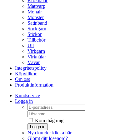
Kroknålar
Mattvarp
Mohair
Mönster
Satinband
Sockgarn
Stickor
Tillbehör
Ull
Virkgarn
Virknålar
Vävar
Integritetspolicy
Köpvillkor
Om oss
Produktinformation
Kundservice
Logga in
Kom ihåg mig
Logga in
Nya kunder klicka här
Glömt ditt lösenord?