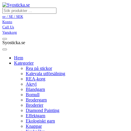
sv / SE / SEK
Konto
Call Us
Varukorg
Syosticka.se
Hem
Kategorier
Rea på stickor
Kalevala utförsälning
REA-korg
Akryl
Blandgarn
Bomull
Brodergarn
Broderier
Diamond Painting
Effektgarn
Ekologiskt garn
Knappar