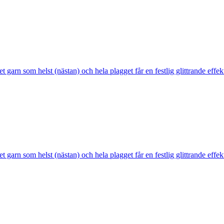
et garn som helst (nästan) och hela plagget får en festlig glittrande effe
et garn som helst (nästan) och hela plagget får en festlig glittrande effe