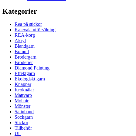
Kategorier
Rea på stickor
Kalevala utförsälning
REA-korg
Akryl
Blandgarn
Bomull
Brodergarn
Broderier
Diamond Painting
Effektgarn
Ekologiskt garn
Knappar
Kroknålar
Mattvarp
Mohair
Mönster
Satinband
Sockgarn
Stickor
Tillbehör
Ull