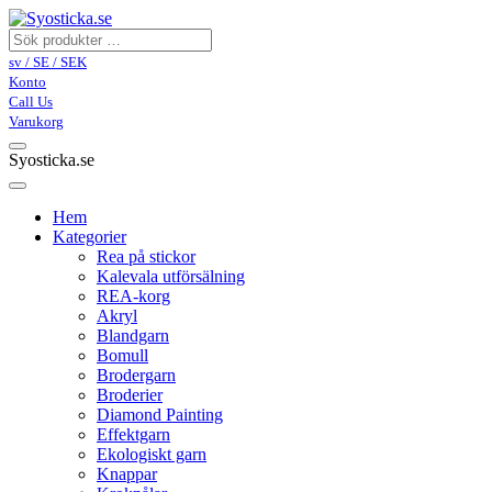
sv / SE / SEK
Konto
Call Us
Varukorg
Syosticka.se
Hem
Kategorier
Rea på stickor
Kalevala utförsälning
REA-korg
Akryl
Blandgarn
Bomull
Brodergarn
Broderier
Diamond Painting
Effektgarn
Ekologiskt garn
Knappar