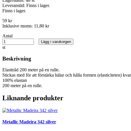
Lagerstatus:
48 st
Leveranstid:
Finns i lager.
Finns i lager.
59 kr
Inklusive moms:
11,80 kr
Antal
Lägg i varukorgen
st
Beskrivning
Elasttråd 200 meter på en rulle.
Stickas med för att förstärka hälar och hålla formen (elasticiteten) kvar
100% elastan
200 meter på en rulle.
Liknande produkter
Metallic Madeira 342 silver