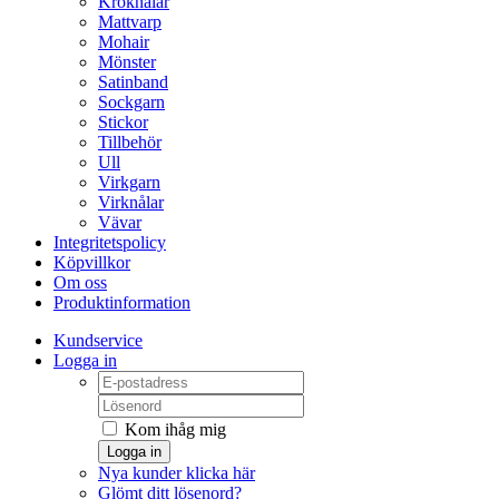
Kroknålar
Mattvarp
Mohair
Mönster
Satinband
Sockgarn
Stickor
Tillbehör
Ull
Virkgarn
Virknålar
Vävar
Integritetspolicy
Köpvillkor
Om oss
Produktinformation
Kundservice
Logga in
Kom ihåg mig
Logga in
Nya kunder klicka här
Glömt ditt lösenord?