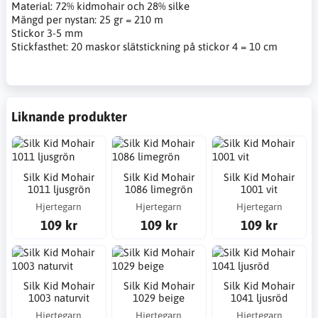
Material: 72% kidmohair och 28% silke
Mängd per nystan: 25 gr = 210 m
Stickor 3-5 mm
Stickfasthet: 20 maskor slätstickning på stickor 4 = 10 cm
Liknande produkter
Silk Kid Mohair
Silk Kid Mohair
Silk Kid Mohair
1011 ljusgrön
1086 limegrön
1001 vit
Hjertegarn
Hjertegarn
Hjertegarn
109 kr
109 kr
109 kr
Silk Kid Mohair
Silk Kid Mohair
Silk Kid Mohair
1003 naturvit
1029 beige
1041 ljusröd
Hjertegarn
Hjertegarn
Hjertegarn