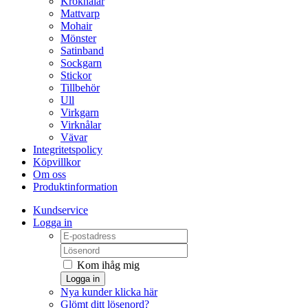
Kroknålar
Mattvarp
Mohair
Mönster
Satinband
Sockgarn
Stickor
Tillbehör
Ull
Virkgarn
Virknålar
Vävar
Integritetspolicy
Köpvillkor
Om oss
Produktinformation
Kundservice
Logga in
Kom ihåg mig
Logga in
Nya kunder klicka här
Glömt ditt lösenord?