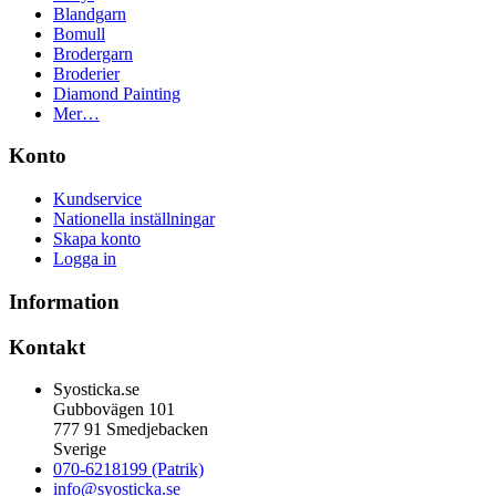
Blandgarn
Bomull
Brodergarn
Broderier
Diamond Painting
Mer…
Konto
Kundservice
Nationella inställningar
Skapa konto
Logga in
Information
Kontakt
Syosticka.se
Gubbovägen 101
777 91 Smedjebacken
Sverige
070-6218199 (Patrik)
info@syosticka.se