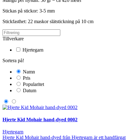
Mängd per nystan: 50 gr = ca 420 meter
Stickas på stickor: 3-5 mm
Stickfasthet: 22 maskor slätstickning på 10 cm
Tillverkare
Hjertegarn
Sortera på!
Namn
Pris
Popularitet
Datum
Hjerte Kid Mohair hand-dyed 0002
Hjertegarn
Hjerte Kid Mohair hand-dyed från Hjertegarn är ett handfärgat