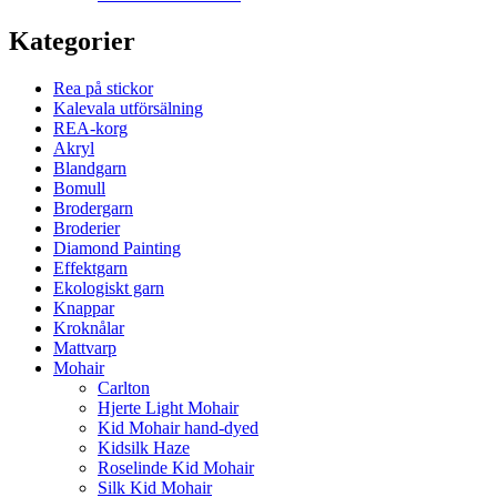
Kategorier
Rea på stickor
Kalevala utförsälning
REA-korg
Akryl
Blandgarn
Bomull
Brodergarn
Broderier
Diamond Painting
Effektgarn
Ekologiskt garn
Knappar
Kroknålar
Mattvarp
Mohair
Carlton
Hjerte Light Mohair
Kid Mohair hand-dyed
Kidsilk Haze
Roselinde Kid Mohair
Silk Kid Mohair