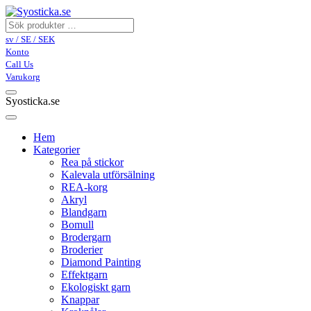
sv / SE / SEK
Konto
Call Us
Varukorg
Syosticka.se
Hem
Kategorier
Rea på stickor
Kalevala utförsälning
REA-korg
Akryl
Blandgarn
Bomull
Brodergarn
Broderier
Diamond Painting
Effektgarn
Ekologiskt garn
Knappar