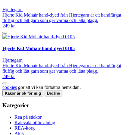
Hjertegarn
Hjerte Kid Mohair hand-dyed från Hjertegarn är ett handfärgat
fluffig och lätt garn som ger varma och lätta plagg.
249 kr
Hjerte Kid Mohair hand-dyed 0105
Hjertegarn
Hjerte Kid Mohair hand-dyed från Hjertegarn är ett handfärgat
fluffig och lätt garn som ger varma och lätta plagg.
249 kr
cookies
gör att vi kan förbättra hemsidan.
Kakor är ok för mig
Decline
Kategorier
Rea på stickor
Kalevala utförsälning
REA-korg
Akryl