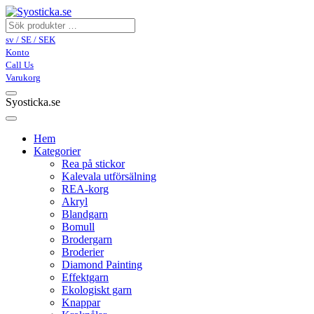
sv / SE / SEK
Konto
Call Us
Varukorg
Syosticka.se
Hem
Kategorier
Rea på stickor
Kalevala utförsälning
REA-korg
Akryl
Blandgarn
Bomull
Brodergarn
Broderier
Diamond Painting
Effektgarn
Ekologiskt garn
Knappar