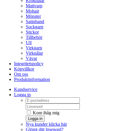
Kroknålar
Mattvarp
Mohair
Mönster
Satinband
Sockgarn
Stickor
Tillbehör
Ull
Virkgarn
Virknålar
Vävar
Integritetspolicy
Köpvillkor
Om oss
Produktinformation
Kundservice
Logga in
Kom ihåg mig
Logga in
Nya kunder klicka här
Glömt ditt lösenord?