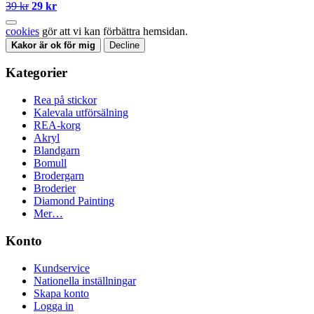
39 kr
29 kr
cookies
gör att vi kan förbättra hemsidan.
Kakor är ok för mig
Decline
Kategorier
Rea på stickor
Kalevala utförsälning
REA-korg
Akryl
Blandgarn
Bomull
Brodergarn
Broderier
Diamond Painting
Mer…
Konto
Kundservice
Nationella inställningar
Skapa konto
Logga in