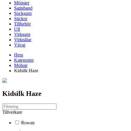
Mönster
Satinband
Sockgarn
Stickor
Tillbehör
Ull
Virkgarn
Virknålar
Vävar
Hem
Kategorier
Mohair
Kidsilk Haze
Kidsilk Haze
Tillverkare
Rowan