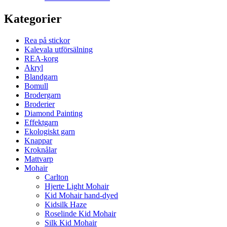
Kategorier
Rea på stickor
Kalevala utförsälning
REA-korg
Akryl
Blandgarn
Bomull
Brodergarn
Broderier
Diamond Painting
Effektgarn
Ekologiskt garn
Knappar
Kroknålar
Mattvarp
Mohair
Carlton
Hjerte Light Mohair
Kid Mohair hand-dyed
Kidsilk Haze
Roselinde Kid Mohair
Silk Kid Mohair