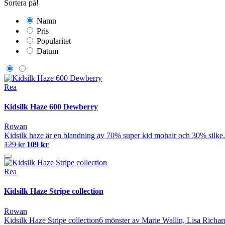
Sortera på!
Namn
Pris
Popularitet
Datum
Rea
Kidsilk Haze 600 Dewberry
Rowan
Kidsilk haze är en blandning av 70% super kid mohair och 30% silke.
129 kr
109 kr
Rea
Kidsilk Haze Stripe collection
Rowan
Kidsilk Haze Stripe collection6 mönster av Marie Wallin, Lisa Richar