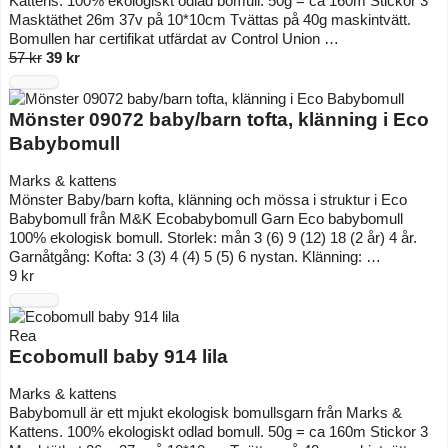
Kattens. 100% ekologiskt odlad bomull. 50g = ca 160m Stickor 3
Masktäthet 26m 37v på 10*10cm Tvättas på 40g maskintvätt.
Bomullen har certifikat utfärdat av Control Union …
57 kr
39 kr
Mönster 09072 baby/barn tofta, klänning i Eco
Babybomull
Marks & kattens
Mönster Baby/barn kofta, klänning och mössa i struktur i Eco
Babybomull från M&K Ecobabybomull Garn Eco babybomull
100% ekologisk bomull. Storlek: mån 3 (6) 9 (12) 18 (2 år) 4 år.
Garnåtgång: Kofta: 3 (3) 4 (4) 5 (5) 6 nystan. Klänning: …
9 kr
Rea
Ecobomull baby 914 lila
Marks & kattens
Babybomull är ett mjukt ekologisk bomullsgarn från Marks &
Kattens. 100% ekologiskt odlad bomull. 50g = ca 160m Stickor 3