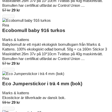
Masktäthet 26m 37v på 10*10cm Tvättas på 40g maskintvätt.
Bomullen har certifikat utfärdat av Control Union …
57 kr
29 kr
Rea
Ecobomull baby 916 turkos
Marks & kattens
Babybomull är ett mjukt ekologisk bomullsgarn från Marks &
Kattens. 100% ekologiskt odlad bomull. 50g = ca 160m Stickor 3
Masktäthet 26m 37v på 10*10cm Tvättas på 40g maskintvätt.
Bomullen har certifikat utfärdat av Control Union …
57 kr
29 kr
Rea
Eco Jumperstickor i trä 4 mm (bok)
Marks & kattens
Ekostickor är tillverkade av dansk bok.
59 kr
29 kr