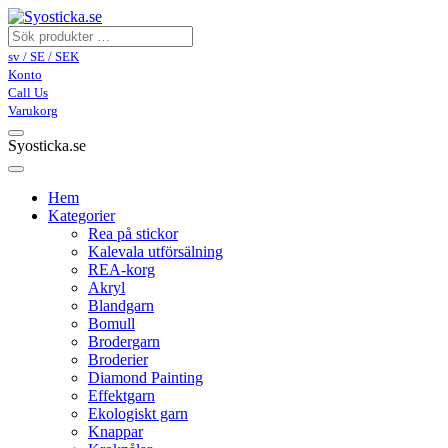
sv / SE / SEK
Konto
Call Us
Varukorg
Syosticka.se
Hem
Kategorier
Rea på stickor
Kalevala utförsälning
REA-korg
Akryl
Blandgarn
Bomull
Brodergarn
Broderier
Diamond Painting
Effektgarn
Ekologiskt garn
Knappar