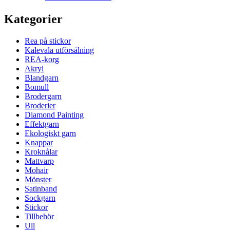
Kategorier
Rea på stickor
Kalevala utförsälning
REA-korg
Akryl
Blandgarn
Bomull
Brodergarn
Broderier
Diamond Painting
Effektgarn
Ekologiskt garn
Knappar
Kroknålar
Mattvarp
Mohair
Mönster
Satinband
Sockgarn
Stickor
Tillbehör
Ull