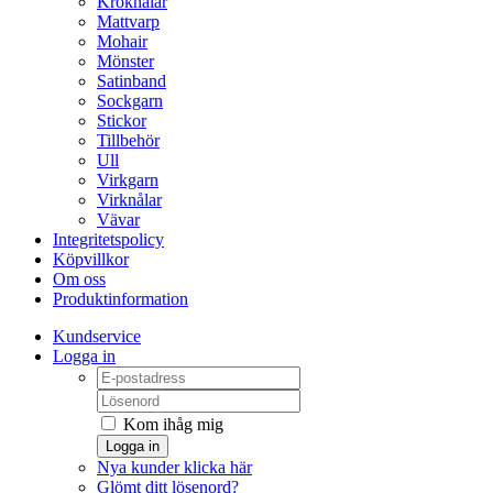
Kroknålar
Mattvarp
Mohair
Mönster
Satinband
Sockgarn
Stickor
Tillbehör
Ull
Virkgarn
Virknålar
Vävar
Integritetspolicy
Köpvillkor
Om oss
Produktinformation
Kundservice
Logga in
Kom ihåg mig
Logga in
Nya kunder klicka här
Glömt ditt lösenord?