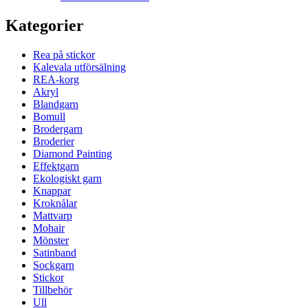
Kategorier
Rea på stickor
Kalevala utförsälning
REA-korg
Akryl
Blandgarn
Bomull
Brodergarn
Broderier
Diamond Painting
Effektgarn
Ekologiskt garn
Knappar
Kroknålar
Mattvarp
Mohair
Mönster
Satinband
Sockgarn
Stickor
Tillbehör
Ull