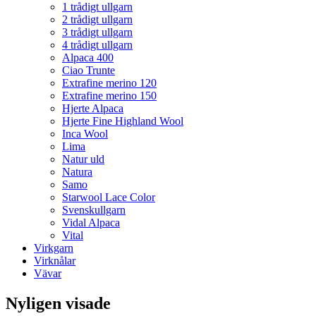
1 trådigt ullgarn
2 trådigt ullgarn
3 trådigt ullgarn
4 trådigt ullgarn
Alpaca 400
Ciao Trunte
Extrafine merino 120
Extrafine merino 150
Hjerte Alpaca
Hjerte Fine Highland Wool
Inca Wool
Lima
Natur uld
Natura
Samo
Starwool Lace Color
Svenskullgarn
Vidal Alpaca
Vital
Virkgarn
Virknålar
Vävar
Nyligen visade