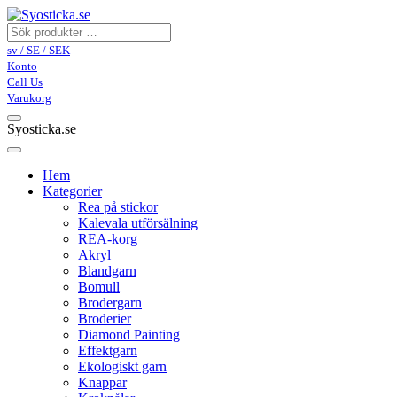
sv / SE / SEK
Konto
Call Us
Varukorg
Syosticka.se
Hem
Kategorier
Rea på stickor
Kalevala utförsälning
REA-korg
Akryl
Blandgarn
Bomull
Brodergarn
Broderier
Diamond Painting
Effektgarn
Ekologiskt garn
Knappar