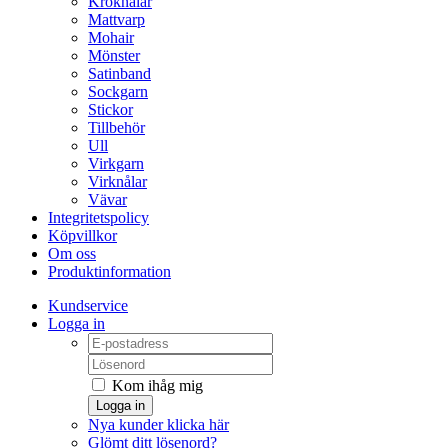
Kroknålar
Mattvarp
Mohair
Mönster
Satinband
Sockgarn
Stickor
Tillbehör
Ull
Virkgarn
Virknålar
Vävar
Integritetspolicy
Köpvillkor
Om oss
Produktinformation
Kundservice
Logga in
Kom ihåg mig
Logga in
Nya kunder klicka här
Glömt ditt lösenord?