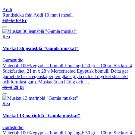
Addi
Rundsticka från Addi 10 mm i metall
109 kr
69 kr
Rea
Muskat 36 jeansblå "Gamla muskat"
Garnstudio
Material: 100% egyptisk bomull Löplängd: 50 gr = 100 m Stickor: 4
Stickfasthet: 21 m x 28 v Merceriserad Egyptisk bomull. Detta ger
garnet de bästa egenskaper; en glansig yta och ett mycket slitstarkt
och formfast garn. Muskat är en härlig och …
39 kr
29 kr
Rea
Muskat 13 marinblå "Gamla muskat"
Garnstudio
Material: 100% egyptisk bomull Löplängd: 50 gr = 100 m Stickor: 4