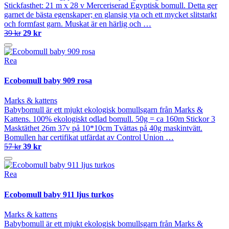
Stickfasthet: 21 m x 28 v Merceriserad Egyptisk bomull. Detta ger
garnet de bästa egenskaper; en glansig yta och ett mycket slitstarkt
och formfast garn. Muskat är en härlig och …
39 kr
29 kr
Rea
Ecobomull baby 909 rosa
Marks & kattens
Babybomull är ett mjukt ekologisk bomullsgarn från Marks &
Kattens. 100% ekologiskt odlad bomull. 50g = ca 160m Stickor 3
Masktäthet 26m 37v på 10*10cm Tvättas på 40g maskintvätt.
Bomullen har certifikat utfärdat av Control Union …
57 kr
39 kr
Rea
Ecobomull baby 911 ljus turkos
Marks & kattens
Babybomull är ett mjukt ekologisk bomullsgarn från Marks &