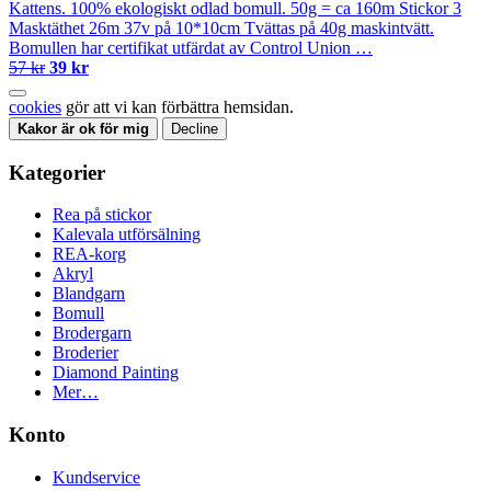
Kattens. 100% ekologiskt odlad bomull. 50g = ca 160m Stickor 3
Masktäthet 26m 37v på 10*10cm Tvättas på 40g maskintvätt.
Bomullen har certifikat utfärdat av Control Union …
57 kr
39 kr
cookies
gör att vi kan förbättra hemsidan.
Kakor är ok för mig
Decline
Kategorier
Rea på stickor
Kalevala utförsälning
REA-korg
Akryl
Blandgarn
Bomull
Brodergarn
Broderier
Diamond Painting
Mer…
Konto
Kundservice