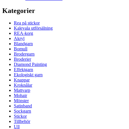
Kategorier
Rea på stickor
Kalevala utförsälning
REA-korg
Akryl
Blandgarn
Bomull
Brodergarn
Broderier
Diamond Painting
Effektgarn
Ekologiskt garn
Knappar
Kroknålar
Mattvarp
Mohair
Mönster
Satinband
Sockgarn
Stickor
Tillbehör
Ull