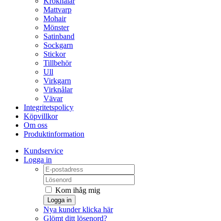
Kroknålar
Mattvarp
Mohair
Mönster
Satinband
Sockgarn
Stickor
Tillbehör
Ull
Virkgarn
Virknålar
Vävar
Integritetspolicy
Köpvillkor
Om oss
Produktinformation
Kundservice
Logga in
Kom ihåg mig
Logga in
Nya kunder klicka här
Glömt ditt lösenord?