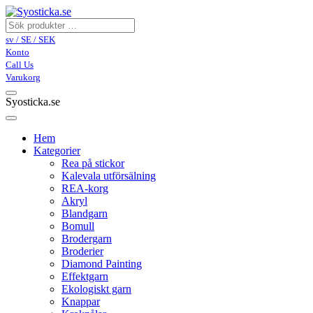
sv / SE / SEK
Konto
Call Us
Varukorg
Syosticka.se
Hem
Kategorier
Rea på stickor
Kalevala utförsälning
REA-korg
Akryl
Blandgarn
Bomull
Brodergarn
Broderier
Diamond Painting
Effektgarn
Ekologiskt garn
Knappar