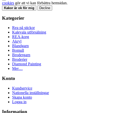
cookies
gör att vi kan förbättra hemsidan.
Kakor är ok för mig
Decline
Kategorier
Rea på stickor
Kalevala utförsälning
REA-korg
Akryl
Blandgarn
Bomull
Brodergarn
Broderier
Diamond Painting
Mer…
Konto
Kundservice
Nationella inställningar
Skapa konto
Logga in
Information