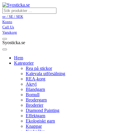
sv / SE / SEK
Konto
Call Us
Varukorg
Syosticka.se
Hem
Kategorier
Rea på stickor
Kalevala utförsälning
REA-korg
Akryl
Blandgarn
Bomull
Brodergarn
Broderier
Diamond Painting
Effektgarn
Ekologiskt garn
Knappar