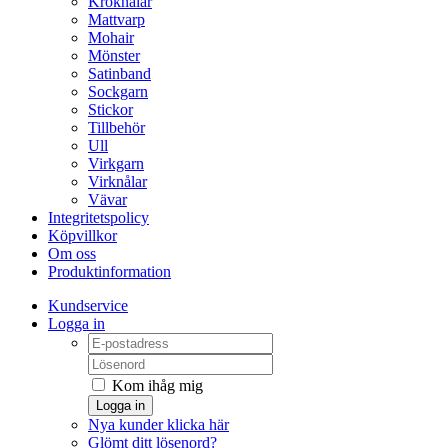
Kroknålar
Mattvarp
Mohair
Mönster
Satinband
Sockgarn
Stickor
Tillbehör
Ull
Virkgarn
Virknålar
Vävar
Integritetspolicy
Köpvillkor
Om oss
Produktinformation
Kundservice
Logga in
Kom ihåg mig
Logga in
Nya kunder klicka här
Glömt ditt lösenord?