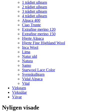
1 trådigt ullgarn
2 trådigt ullgarn
3 trådigt ullgarn
4 trådigt ullgarn
Alpaca 400
Ciao Trunte
Extrafine merino 120
Extrafine merino 150
Hjerte Alpaca
Hjerte Fine Highland Wool
Inca Wool
Lima
Natur uld
Natura
Samo
Starwool Lace Color
Svenskullgarn
Vidal Alpaca
Vital
Virkgarn
Virknålar
Vävar
Nyligen visade