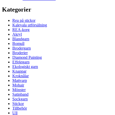
Kategorier
Rea på stickor
Kalevala utförsälning
REA-korg
Akryl
Blandgarn
Bomull
Brodergarn
Broderier
Diamond Painting
Effektgarn
Ekologiskt garn
Knappar
Kroknålar
Mattvarp
Mohair
Mönster
Satinband
Sockgarn
Stickor
Tillbehör
Ull