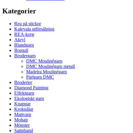
Kategorier
Rea på stickor
Kalevala utförsälning
REA-korg
Akryl
Blandgarn
Bomull
Brodergarn
DMC Moulinégarn
DMC Moulinégarn metall
Madeira Moulinégarn
Pärlgarn DMC
Broderier
Diamond Painting
Effektgarn
Ekologiskt garn
Knappar
Kroknålar
Mattvarp
Mohair
Mönster
Satinband