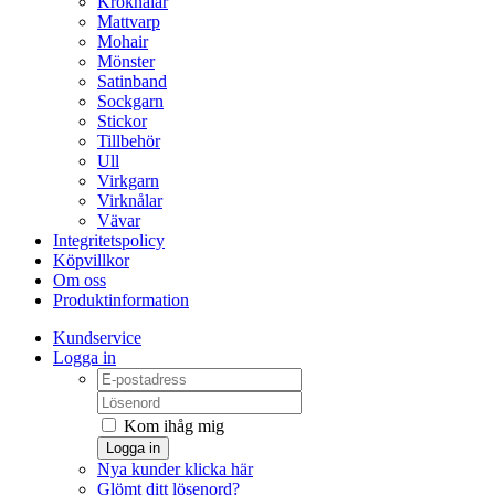
Kroknålar
Mattvarp
Mohair
Mönster
Satinband
Sockgarn
Stickor
Tillbehör
Ull
Virkgarn
Virknålar
Vävar
Integritetspolicy
Köpvillkor
Om oss
Produktinformation
Kundservice
Logga in
Kom ihåg mig
Logga in
Nya kunder klicka här
Glömt ditt lösenord?