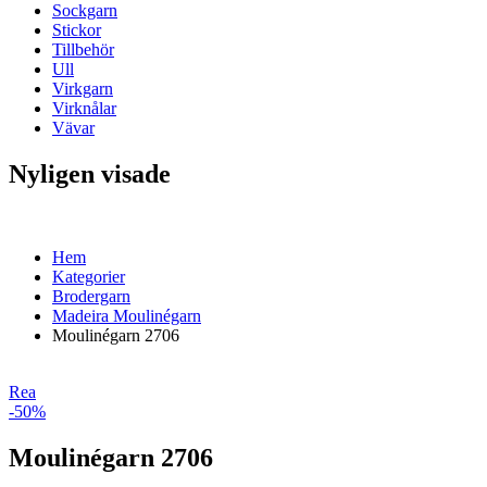
Sockgarn
Stickor
Tillbehör
Ull
Virkgarn
Virknålar
Vävar
Nyligen visade
Hem
Kategorier
Brodergarn
Madeira Moulinégarn
Moulinégarn 2706
Rea
-50%
Moulinégarn 2706