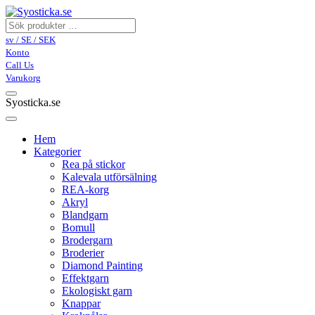
sv / SE / SEK
Konto
Call Us
Varukorg
Syosticka.se
Hem
Kategorier
Rea på stickor
Kalevala utförsälning
REA-korg
Akryl
Blandgarn
Bomull
Brodergarn
Broderier
Diamond Painting
Effektgarn
Ekologiskt garn
Knappar