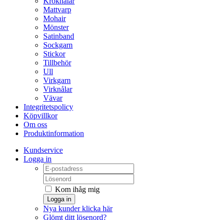
Kroknålar
Mattvarp
Mohair
Mönster
Satinband
Sockgarn
Stickor
Tillbehör
Ull
Virkgarn
Virknålar
Vävar
Integritetspolicy
Köpvillkor
Om oss
Produktinformation
Kundservice
Logga in
Kom ihåg mig
Logga in
Nya kunder klicka här
Glömt ditt lösenord?