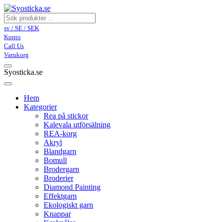
sv / SE / SEK
Konto
Call Us
Varukorg
Syosticka.se
Hem
Kategorier
Rea på stickor
Kalevala utförsälning
REA-korg
Akryl
Blandgarn
Bomull
Brodergarn
Broderier
Diamond Painting
Effektgarn
Ekologiskt garn
Knappar