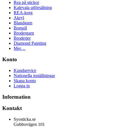
Rea på stickor
Kalevala utförsälning
REA-korg
Akryl
Blandgarn
Bomull
Brodergarn
Broderier
Diamond Painting
Mer…
Konto
Kundservice
Nationella inställningar
Skapa konto
Logga in
Information
Kontakt
Syosticka.se
Gubbovägen 101