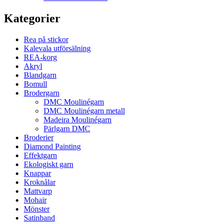
Kategorier
Rea på stickor
Kalevala utförsälning
REA-korg
Akryl
Blandgarn
Bomull
Brodergarn
DMC Moulinégarn
DMC Moulinégarn metall
Madeira Moulinégarn
Pärlgarn DMC
Broderier
Diamond Painting
Effektgarn
Ekologiskt garn
Knappar
Kroknålar
Mattvarp
Mohair
Mönster
Satinband