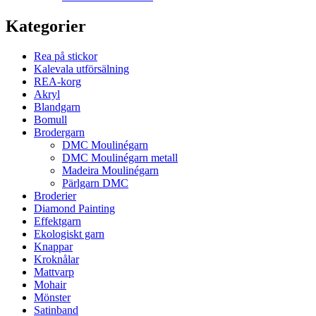
Kategorier
Rea på stickor
Kalevala utförsälning
REA-korg
Akryl
Blandgarn
Bomull
Brodergarn
DMC Moulinégarn
DMC Moulinégarn metall
Madeira Moulinégarn
Pärlgarn DMC
Broderier
Diamond Painting
Effektgarn
Ekologiskt garn
Knappar
Kroknålar
Mattvarp
Mohair
Mönster
Satinband