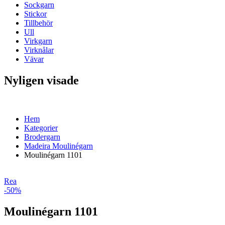
Sockgarn
Stickor
Tillbehör
Ull
Virkgarn
Virknålar
Vävar
Nyligen visade
Hem
Kategorier
Brodergarn
Madeira Moulinégarn
Moulinégarn 1101
Rea
-50%
Moulinégarn 1101