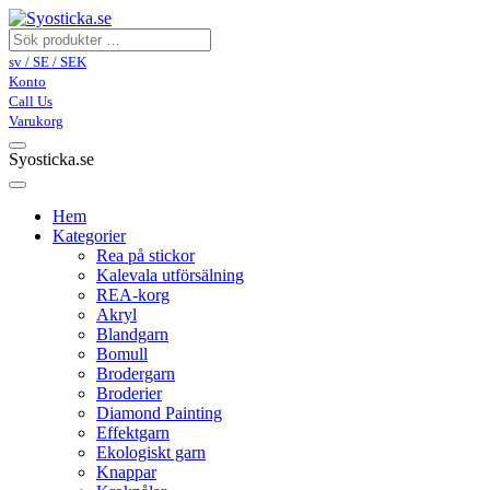
sv / SE / SEK
Konto
Call Us
Varukorg
Syosticka.se
Hem
Kategorier
Rea på stickor
Kalevala utförsälning
REA-korg
Akryl
Blandgarn
Bomull
Brodergarn
Broderier
Diamond Painting
Effektgarn
Ekologiskt garn
Knappar