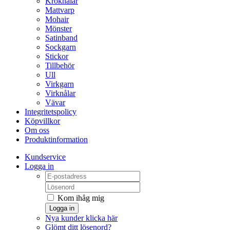
Kroknålar
Mattvarp
Mohair
Mönster
Satinband
Sockgarn
Stickor
Tillbehör
Ull
Virkgarn
Virknålar
Vävar
Integritetspolicy
Köpvillkor
Om oss
Produktinformation
Kundservice
Logga in
Kom ihåg mig
Logga in
Nya kunder klicka här
Glömt ditt lösenord?