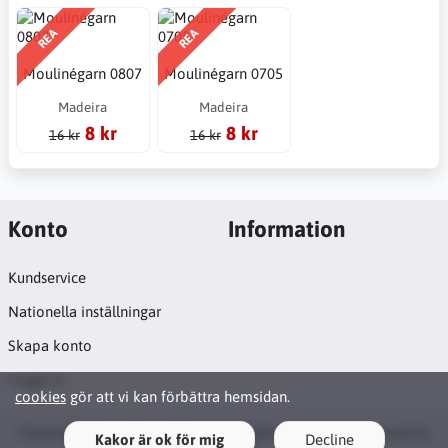
REA
REA
Moulinégarn 0807
Moulinégarn 0705
Madeira
Madeira
8 kr
8 kr
16 kr
16 kr
Konto
Information
Kundservice
Nationella inställningar
Skapa konto
Logga in
cookies
gör att vi kan förbättra hemsidan.
Copyright © 2026 Syosticka.se. All rights reserved · Powered by
Kakor är ok för mig
Decline