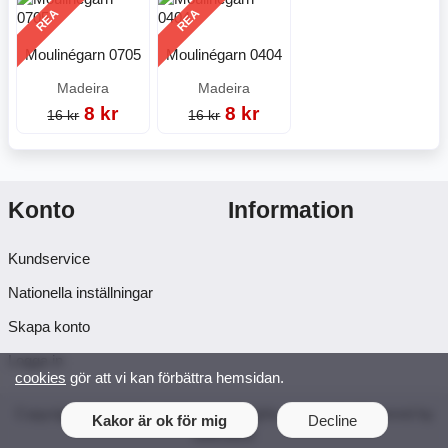
REA
REA
Moulinégarn 0705
Moulinégarn 0404
Madeira
Madeira
8 kr
8 kr
16 kr
16 kr
Konto
Information
Kundservice
Nationella inställningar
Skapa konto
Logga in
cookies
gör att vi kan förbättra hemsidan.
Copyright © 2026 Syosticka.se. All rights reserved · Powered by
Kakor är ok för mig
Decline
LiteCart®