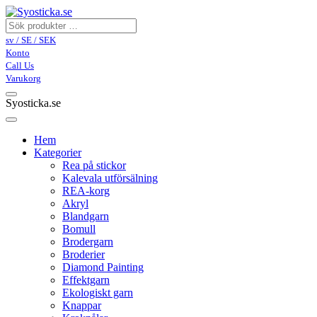
sv / SE / SEK
Konto
Call Us
Varukorg
Syosticka.se
Hem
Kategorier
Rea på stickor
Kalevala utförsälning
REA-korg
Akryl
Blandgarn
Bomull
Brodergarn
Broderier
Diamond Painting
Effektgarn
Ekologiskt garn
Knappar