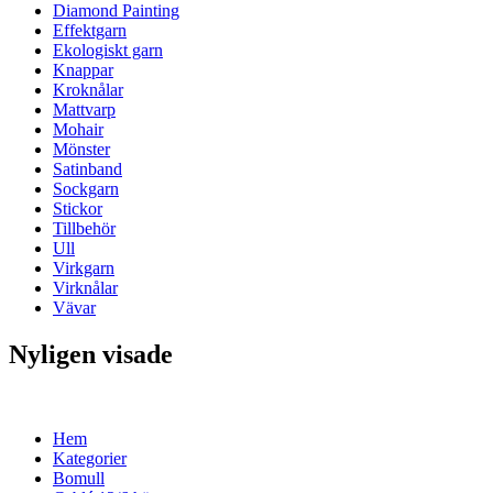
Diamond Painting
Effektgarn
Ekologiskt garn
Knappar
Kroknålar
Mattvarp
Mohair
Mönster
Satinband
Sockgarn
Stickor
Tillbehör
Ull
Virkgarn
Virknålar
Vävar
Nyligen visade
Hem
Kategorier
Bomull