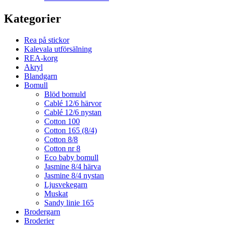
Kategorier
Rea på stickor
Kalevala utförsälning
REA-korg
Akryl
Blandgarn
Bomull
Blöd bomuld
Cablé 12/6 härvor
Cablé 12/6 nystan
Cotton 100
Cotton 165 (8/4)
Cotton 8/8
Cotton nr 8
Eco baby bomull
Jasmine 8/4 härva
Jasmine 8/4 nystan
Ljusvekegarn
Muskat
Sandy linie 165
Brodergarn
Broderier