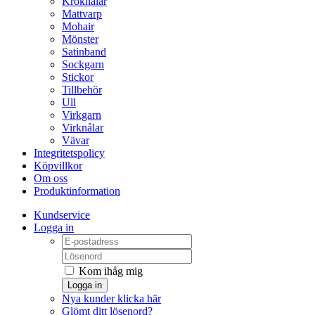
Kroknålar
Mattvarp
Mohair
Mönster
Satinband
Sockgarn
Stickor
Tillbehör
Ull
Virkgarn
Virknålar
Vävar
Integritetspolicy
Köpvillkor
Om oss
Produktinformation
Kundservice
Logga in
Kom ihåg mig
Logga in
Nya kunder klicka här
Glömt ditt lösenord?