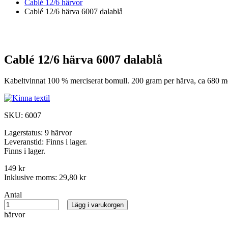
Cablé 12/6 härvor
Cablé 12/6 härva 6007 dalablå
Cablé 12/6 härva 6007 dalablå
Kabeltvinnat 100 % merciserat bomull. 200 gram per härva, ca 680 mete
SKU:
6007
Lagerstatus:
9 härvor
Leveranstid:
Finns i lager.
Finns i lager.
149 kr
Inklusive moms:
29,80 kr
Antal
Lägg i varukorgen
härvor