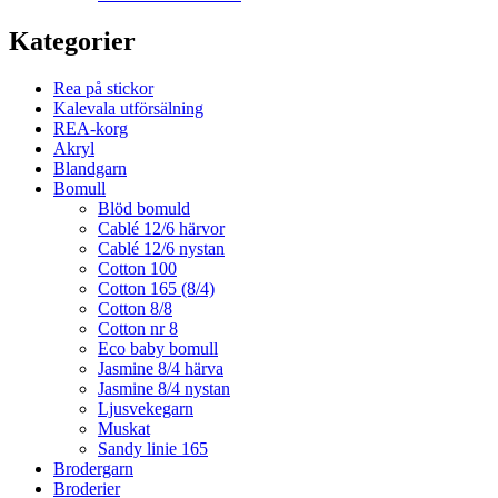
Kategorier
Rea på stickor
Kalevala utförsälning
REA-korg
Akryl
Blandgarn
Bomull
Blöd bomuld
Cablé 12/6 härvor
Cablé 12/6 nystan
Cotton 100
Cotton 165 (8/4)
Cotton 8/8
Cotton nr 8
Eco baby bomull
Jasmine 8/4 härva
Jasmine 8/4 nystan
Ljusvekegarn
Muskat
Sandy linie 165
Brodergarn
Broderier