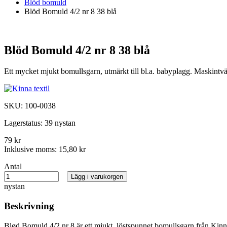
Blöd bomuld
Blöd Bomuld 4/2 nr 8 38 blå
Blöd Bomuld 4/2 nr 8 38 blå
Ett mycket mjukt bomullsgarn, utmärkt till bl.a. babyplagg. Maskintvät
SKU:
100-0038
Lagerstatus:
39 nystan
79 kr
Inklusive moms:
15,80 kr
Antal
Lägg i varukorgen
nystan
Beskrivning
Blød Bomuld 4/2 nr 8 är ett mjukt, löstspunnet bomullsgarn från Kinna 