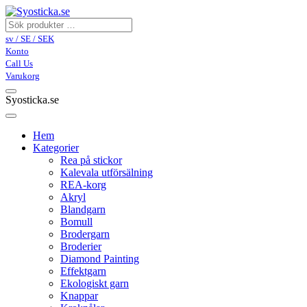
sv / SE / SEK
Konto
Call Us
Varukorg
Syosticka.se
Hem
Kategorier
Rea på stickor
Kalevala utförsälning
REA-korg
Akryl
Blandgarn
Bomull
Brodergarn
Broderier
Diamond Painting
Effektgarn
Ekologiskt garn
Knappar