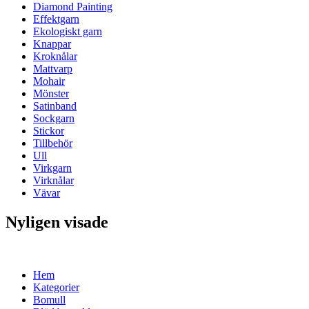
Diamond Painting
Effektgarn
Ekologiskt garn
Knappar
Kroknålar
Mattvarp
Mohair
Mönster
Satinband
Sockgarn
Stickor
Tillbehör
Ull
Virkgarn
Virknålar
Vävar
Nyligen visade
Hem
Kategorier
Bomull