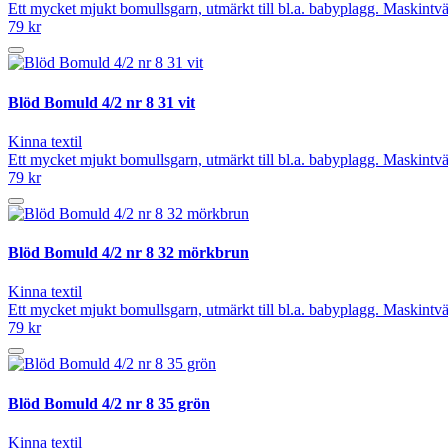
Ett mycket mjukt bomullsgarn, utmärkt till bl.a. babyplagg. Maskintvät
79 kr
Blöd Bomuld 4/2 nr 8 31 vit
Kinna textil
Ett mycket mjukt bomullsgarn, utmärkt till bl.a. babyplagg. Maskintvät
79 kr
Blöd Bomuld 4/2 nr 8 32 mörkbrun
Kinna textil
Ett mycket mjukt bomullsgarn, utmärkt till bl.a. babyplagg. Maskintvät
79 kr
Blöd Bomuld 4/2 nr 8 35 grön
Kinna textil