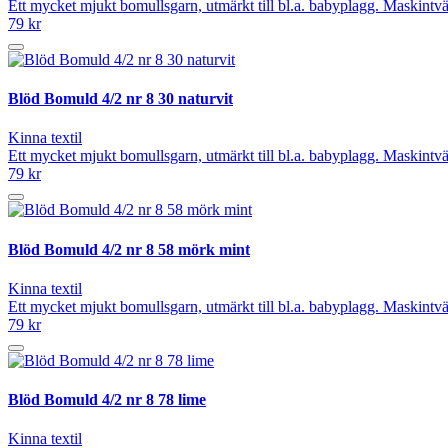
Ett mycket mjukt bomullsgarn, utmärkt till bl.a. babyplagg. Maskintvät
79 kr
Blöd Bomuld 4/2 nr 8 30 naturvit
Kinna textil
Ett mycket mjukt bomullsgarn, utmärkt till bl.a. babyplagg. Maskintvät
79 kr
Blöd Bomuld 4/2 nr 8 58 mörk mint
Kinna textil
Ett mycket mjukt bomullsgarn, utmärkt till bl.a. babyplagg. Maskintvät
79 kr
Blöd Bomuld 4/2 nr 8 78 lime
Kinna textil