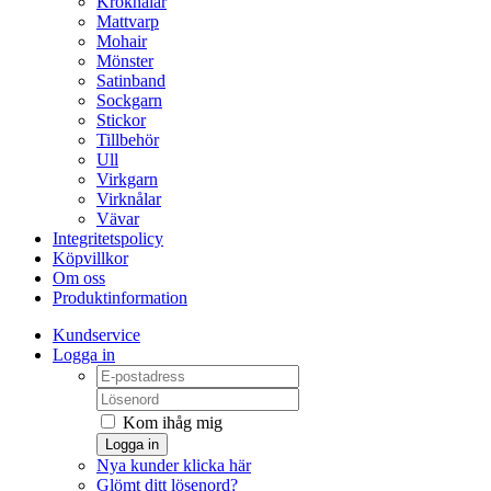
Kroknålar
Mattvarp
Mohair
Mönster
Satinband
Sockgarn
Stickor
Tillbehör
Ull
Virkgarn
Virknålar
Vävar
Integritetspolicy
Köpvillkor
Om oss
Produktinformation
Kundservice
Logga in
Kom ihåg mig
Logga in
Nya kunder klicka här
Glömt ditt lösenord?