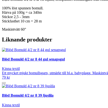
100% löst spunnen bomull.
Härva på 100g = ca 340m
Stickor 2,5 - 3mm
Stickfasthet 10 cm = 28 m
Maskintvätt 60°
Liknande produkter
Blöd Bomuld 4/2 nr 8 44 gul senapsgul
Kinna textil
Ett mycket mjukt bomullsgarn, utmärkt till bl.a. babyplagg. Maskintvät
79 kr
Blöd Bomuld 4/2 nr 8 39 ljuslila
Kinna textil