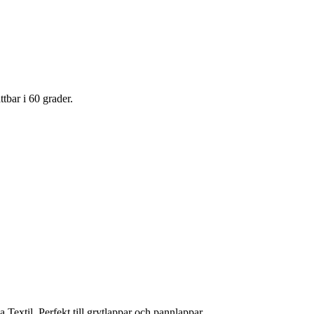
tbar i 60 grader.
Textil. Perfekt till grytlappar och pannlappar.