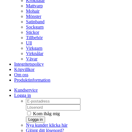
Kroknålar
Mattvarp
Mohair
Mönster
Satinband
Sockgarn
Stickor
Tillbehör
Ull
Virkgarn
Virknålar
Vävar
Integritetspolicy
Köpvillkor
Om oss
Produktinformation
Kundservice
Logga in
Kom ihåg mig
Logga in
Nya kunder klicka här
Glömt ditt lösenord?