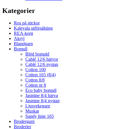
Kategorier
Rea på stickor
Kalevala utförsälning
REA-korg
Akryl
Blandgarn
Bomull
Blöd bomuld
Cablé 12/6 härvor
Cablé 12/6 nystan
Cotton 100
Cotton 165 (8/4)
Cotton 8/8
Cotton nr 8
Eco baby bomull
Jasmine 8/4 härva
Jasmine 8/4 nystan
Ljusvekegarn
Muskat
Sandy linie 165
Brodergarn
Broderier