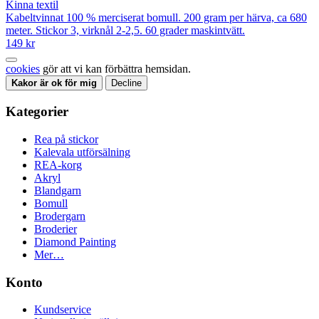
Kinna textil
Kabeltvinnat 100 % merciserat bomull. 200 gram per härva, ca 680
meter. Stickor 3, virknål 2-2,5. 60 grader maskintvätt.
149 kr
cookies
gör att vi kan förbättra hemsidan.
Kakor är ok för mig
Decline
Kategorier
Rea på stickor
Kalevala utförsälning
REA-korg
Akryl
Blandgarn
Bomull
Brodergarn
Broderier
Diamond Painting
Mer…
Konto
Kundservice