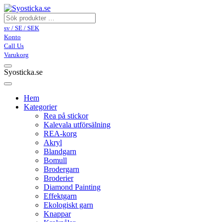
sv / SE / SEK
Konto
Call Us
Varukorg
Syosticka.se
Hem
Kategorier
Rea på stickor
Kalevala utförsälning
REA-korg
Akryl
Blandgarn
Bomull
Brodergarn
Broderier
Diamond Painting
Effektgarn
Ekologiskt garn
Knappar