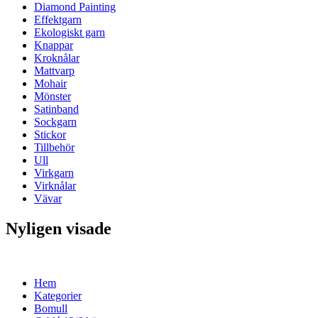
Diamond Painting
Effektgarn
Ekologiskt garn
Knappar
Kroknålar
Mattvarp
Mohair
Mönster
Satinband
Sockgarn
Stickor
Tillbehör
Ull
Virkgarn
Virknålar
Vävar
Nyligen visade
Hem
Kategorier
Bomull