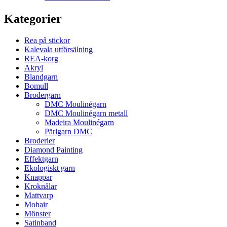
Kategorier
Rea på stickor
Kalevala utförsälning
REA-korg
Akryl
Blandgarn
Bomull
Brodergarn
DMC Moulinégarn
DMC Moulinégarn metall
Madeira Moulinégarn
Pärlgarn DMC
Broderier
Diamond Painting
Effektgarn
Ekologiskt garn
Knappar
Kroknålar
Mattvarp
Mohair
Mönster
Satinband