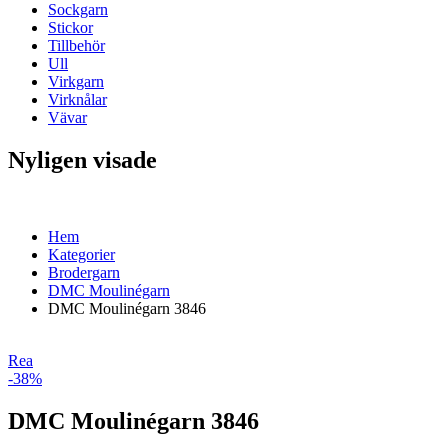
Sockgarn
Stickor
Tillbehör
Ull
Virkgarn
Virknålar
Vävar
Nyligen visade
Hem
Kategorier
Brodergarn
DMC Moulinégarn
DMC Moulinégarn 3846
Rea
-38%
DMC Moulinégarn 3846