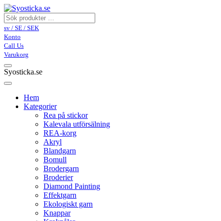
sv / SE / SEK
Konto
Call Us
Varukorg
Syosticka.se
Hem
Kategorier
Rea på stickor
Kalevala utförsälning
REA-korg
Akryl
Blandgarn
Bomull
Brodergarn
Broderier
Diamond Painting
Effektgarn
Ekologiskt garn
Knappar