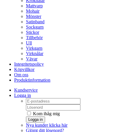
Kroknålar
Mattvarp
Mohair
Mönster
Satinband
Sockgarn
Stickor
Tillbehör
Ull
Virkgarn
Virknålar
Vävar
Integritetspolicy
Köpvillkor
Om oss
Produktinformation
Kundservice
Logga in
Kom ihåg mig
Logga in
Nya kunder klicka här
Glömt ditt lösenord?