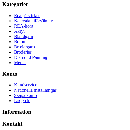
Kategorier
Rea på stickor
Kalevala utförsälning
REA-korg
Akryl
Blandgarn
Bomull
Brodergarn
Broderier
Diamond Painting
Mer…
Konto
Kundservice
Nationella inställningar
Skapa konto
Logga in
Information
Kontakt