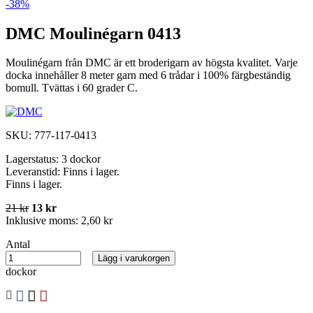
-38%
DMC Moulinégarn 0413
Moulinégarn från DMC är ett broderigarn av högsta kvalitet. Varje
docka innehåller 8 meter garn med 6 trådar i 100% färgbeständig
bomull. Tvättas i 60 grader C.
SKU:
777-117-0413
Lagerstatus:
3 dockor
Leveranstid:
Finns i lager.
Finns i lager.
21 kr
13 kr
Inklusive moms:
2,60 kr
Antal
Lägg i varukorgen
dockor