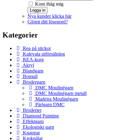
Kom ihåg mig
Logga in
Nya kunder klicka här
Glömt ditt lösenord?
Kategorier
Rea på stickor
Kalevala utförsälning
REA-korg
Akryl
Blandgarn
Bomull
Brodergarn
DMC Moulinégarn
DMC Moulinégarn metall
Madeira Moulinégarn
Pärlgarn DMC
Broderier
Diamond Painting
Effektgarn
Ekologiskt garn
Knappar
Kroknålar