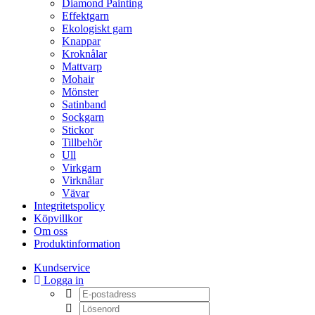
Diamond Painting
Effektgarn
Ekologiskt garn
Knappar
Kroknålar
Mattvarp
Mohair
Mönster
Satinband
Sockgarn
Stickor
Tillbehör
Ull
Virkgarn
Virknålar
Vävar
Integritetspolicy
Köpvillkor
Om oss
Produktinformation
Kundservice
Logga in