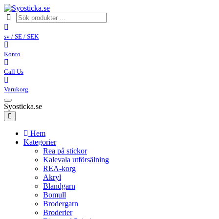
sv / SE / SEK
Konto
Call Us
Varukorg
Syosticka.se
Hem
Kategorier
Rea på stickor
Kalevala utförsälning
REA-korg
Akryl
Blandgarn
Bomull
Brodergarn
Broderier