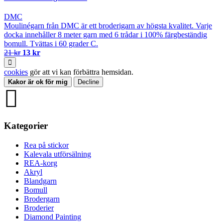
DMC
Moulinégarn från DMC är ett broderigarn av högsta kvalitet. Varje
docka innehåller 8 meter garn med 6 trådar i 100% färgbeständig
bomull. Tvättas i 60 grader C.
21 kr
13 kr
cookies
gör att vi kan förbättra hemsidan.
Kakor är ok för mig
Decline
Kategorier
Rea på stickor
Kalevala utförsälning
REA-korg
Akryl
Blandgarn
Bomull
Brodergarn
Broderier
Diamond Painting