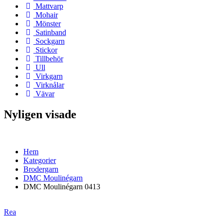
Mattvarp
Mohair
Mönster
Satinband
Sockgarn
Stickor
Tillbehör
Ull
Virkgarn
Virknålar
Vävar
Nyligen visade
Hem
Kategorier
Brodergarn
DMC Moulinégarn
DMC Moulinégarn 0413
Rea