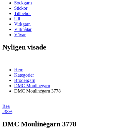
Sockgarn
Stickor
Tillbehör
Ull
Virkgarn
Virknålar
Vävar
Nyligen visade
Hem
Kategorier
Brodergarn
DMC Moulinégarn
DMC Moulinégarn 3778
Rea
-38%
DMC Moulinégarn 3778