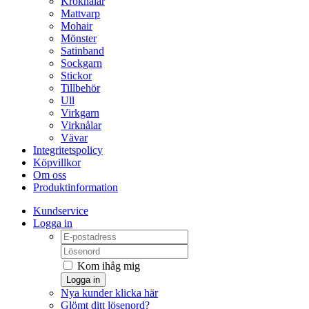
Kroknålar
Mattvarp
Mohair
Mönster
Satinband
Sockgarn
Stickor
Tillbehör
Ull
Virkgarn
Virknålar
Vävar
Integritetspolicy
Köpvillkor
Om oss
Produktinformation
Kundservice
Logga in
Kom ihåg mig
Logga in
Nya kunder klicka här
Glömt ditt lösenord?