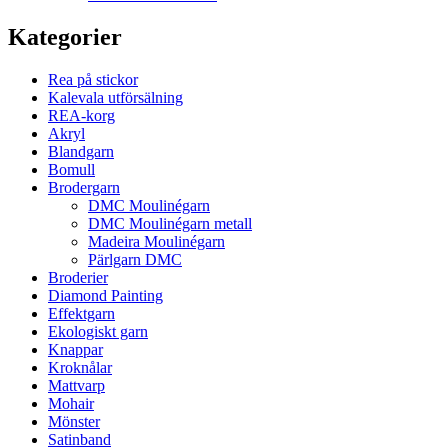
Kategorier
Rea på stickor
Kalevala utförsälning
REA-korg
Akryl
Blandgarn
Bomull
Brodergarn
DMC Moulinégarn
DMC Moulinégarn metall
Madeira Moulinégarn
Pärlgarn DMC
Broderier
Diamond Painting
Effektgarn
Ekologiskt garn
Knappar
Kroknålar
Mattvarp
Mohair
Mönster
Satinband