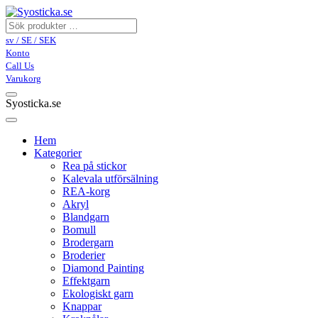
sv / SE / SEK
Konto
Call Us
Varukorg
Syosticka.se
Hem
Kategorier
Rea på stickor
Kalevala utförsälning
REA-korg
Akryl
Blandgarn
Bomull
Brodergarn
Broderier
Diamond Painting
Effektgarn
Ekologiskt garn
Knappar