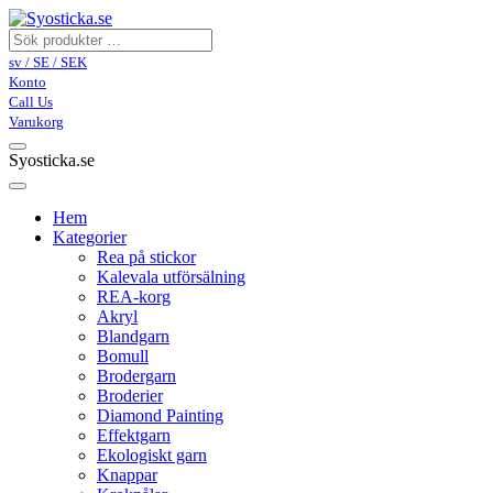
sv / SE / SEK
Konto
Call Us
Varukorg
Syosticka.se
Hem
Kategorier
Rea på stickor
Kalevala utförsälning
REA-korg
Akryl
Blandgarn
Bomull
Brodergarn
Broderier
Diamond Painting
Effektgarn
Ekologiskt garn
Knappar