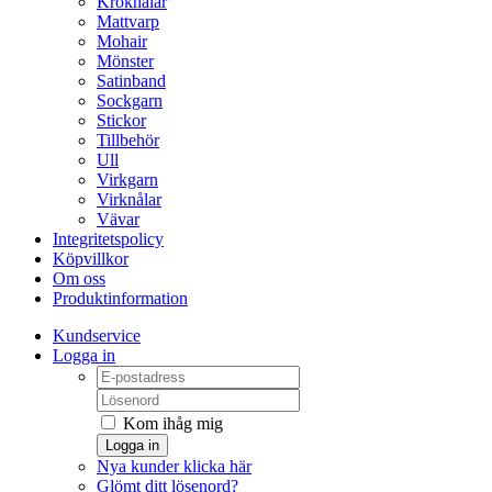
Kroknålar
Mattvarp
Mohair
Mönster
Satinband
Sockgarn
Stickor
Tillbehör
Ull
Virkgarn
Virknålar
Vävar
Integritetspolicy
Köpvillkor
Om oss
Produktinformation
Kundservice
Logga in
Kom ihåg mig
Logga in
Nya kunder klicka här
Glömt ditt lösenord?