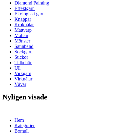
Diamond Painting
Effektgarn
Ekologiskt garn
Knappar
Kroknålar
Mattvarp
Mohair
Mönster
Satinband
Sockgarn
Stickor
Tillbehör
Ull
Virkgarn
Virknålar
Vävar
Nyligen visade
Hem
Kategorier
Bomull