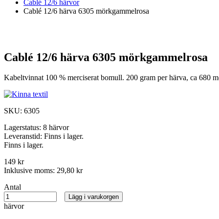
Cablé 12/6 härvor
Cablé 12/6 härva 6305 mörkgammelrosa
Cablé 12/6 härva 6305 mörkgammelrosa
Kabeltvinnat 100 % merciserat bomull. 200 gram per härva, ca 680 mete
SKU:
6305
Lagerstatus:
8 härvor
Leveranstid:
Finns i lager.
Finns i lager.
149 kr
Inklusive moms:
29,80 kr
Antal
Lägg i varukorgen
härvor