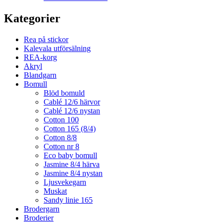
Kategorier
Rea på stickor
Kalevala utförsälning
REA-korg
Akryl
Blandgarn
Bomull
Blöd bomuld
Cablé 12/6 härvor
Cablé 12/6 nystan
Cotton 100
Cotton 165 (8/4)
Cotton 8/8
Cotton nr 8
Eco baby bomull
Jasmine 8/4 härva
Jasmine 8/4 nystan
Ljusvekegarn
Muskat
Sandy linie 165
Brodergarn
Broderier