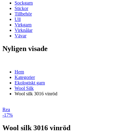
Sockgarn
Stickor
Tillbehör
Ull
Virkgarn
Virknålar
Vävar
Nyligen visade
Hem
Kategorier
Ekologiskt garn
Wool Silk
Wool silk 3016 vinröd
Rea
-17%
Wool silk 3016 vinröd