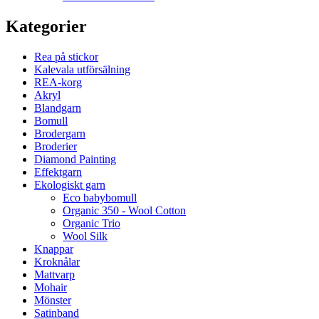
Kategorier
Rea på stickor
Kalevala utförsälning
REA-korg
Akryl
Blandgarn
Bomull
Brodergarn
Broderier
Diamond Painting
Effektgarn
Ekologiskt garn
Eco babybomull
Organic 350 - Wool Cotton
Organic Trio
Wool Silk
Knappar
Kroknålar
Mattvarp
Mohair
Mönster
Satinband