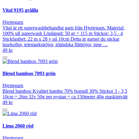
Vital 9195 grålila
Hjertegarn
Vital är ett superwashbehandlat garn från Hjertegarn. Material:
100% ull superwash Löplängd: 50 gr = 115 m Stickor: 3,5 - 4
Stickfasthet: 22 m x 28 v på 10cm Detta är garnet du stickar
lusekoftor, telemarkströjor, irländska flättröjor, inne …
49 kr
Blend bamboo 7093 grön
Hjertegarn
Blend bamboo Kvalitet bambu 70% bomull 30% Stickor 3 - 3,5
10cm = 26m 32v 50g per nystan = ca 150meter 40g maskintvätt
49 kr
Lima 2060 röd
Hjertegarn