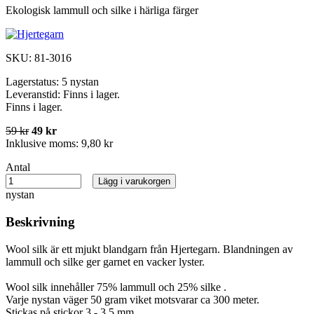
Ekologisk lammull och silke i härliga färger
SKU:
81-3016
Lagerstatus:
5 nystan
Leveranstid:
Finns i lager.
Finns i lager.
59 kr
49 kr
Inklusive moms:
9,80 kr
Antal
Lägg i varukorgen
nystan
Beskrivning
Wool silk är ett mjukt blandgarn från Hjertegarn. Blandningen av
lammull och silke ger garnet en vacker lyster.
Wool silk innehåller 75% lammull och 25% silke .
Varje nystan väger 50 gram viket motsvarar ca 300 meter.
Stickas på stickor 3 - 3,5 mm.