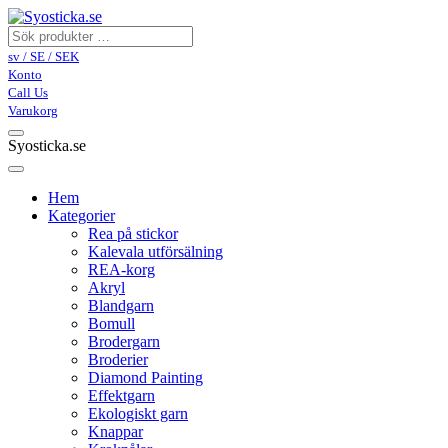
sv / SE / SEK
Konto
Call Us
Varukorg
Syosticka.se
Hem
Kategorier
Rea på stickor
Kalevala utförsälning
REA-korg
Akryl
Blandgarn
Bomull
Brodergarn
Broderier
Diamond Painting
Effektgarn
Ekologiskt garn
Knappar