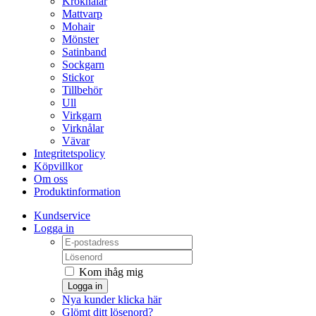
Kroknålar
Mattvarp
Mohair
Mönster
Satinband
Sockgarn
Stickor
Tillbehör
Ull
Virkgarn
Virknålar
Vävar
Integritetspolicy
Köpvillkor
Om oss
Produktinformation
Kundservice
Logga in
Kom ihåg mig
Logga in
Nya kunder klicka här
Glömt ditt lösenord?