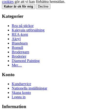
cookies
gör att vi kan förbättra hemsidan.
Kakor är ok för mig
Decline
Kategorier
Rea på stickor
Kalevala utförsälning
REA-korg
Akryl
Blandgarn
Bomull
Brodergarn
Broderier
Diamond Painting
Mer…
Konto
Kundservice
Nationella inställningar
Skapa konto
Logga in
Information