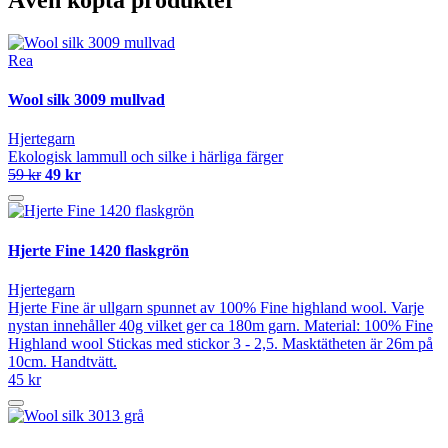
Rea
Wool silk 3009 mullvad
Hjertegarn
Ekologisk lammull och silke i härliga färger
59 kr
49 kr
Hjerte Fine 1420 flaskgrön
Hjertegarn
Hjerte Fine är ullgarn spunnet av 100% Fine highland wool. Varje
nystan innehåller 40g vilket ger ca 180m garn. Material: 100% Fine
Highland wool Stickas med stickor 3 - 2,5. Masktätheten är 26m på
10cm. Handtvätt.
45 kr