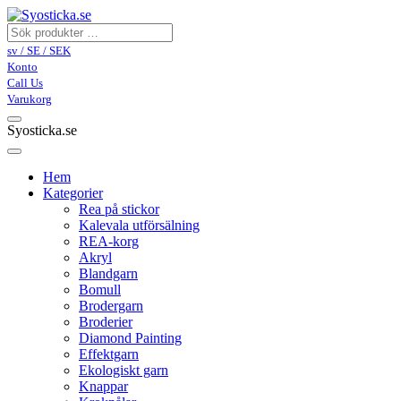
sv / SE / SEK
Konto
Call Us
Varukorg
Syosticka.se
Hem
Kategorier
Rea på stickor
Kalevala utförsälning
REA-korg
Akryl
Blandgarn
Bomull
Brodergarn
Broderier
Diamond Painting
Effektgarn
Ekologiskt garn
Knappar