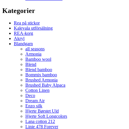
Kategorier
Rea på stickor
Kalevala utförsälning
REA-korg
Akryl
Blandgarn
all seasons
Armonia
Bamboo wool
Blend
Blend bamboo
Bommix bamboo
Brushed Armonia
Brushed Baby Alpaca
Cotton Linen
Deco
Dream Air
Enzo silk
Hjerte Børstet Uld
Hjerte Soft Longcolors
Lana cotton 212
Linie 478 Forever