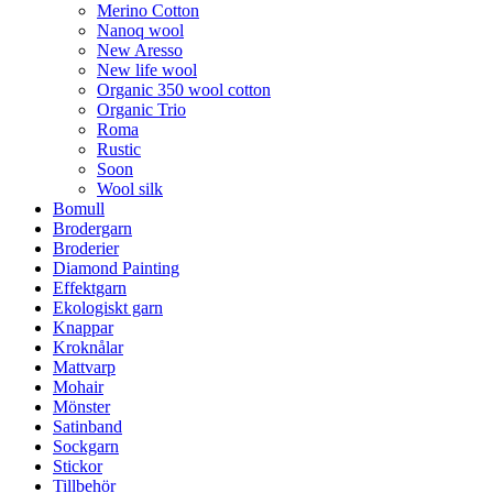
Merino Cotton
Nanoq wool
New Aresso
New life wool
Organic 350 wool cotton
Organic Trio
Roma
Rustic
Soon
Wool silk
Bomull
Brodergarn
Broderier
Diamond Painting
Effektgarn
Ekologiskt garn
Knappar
Kroknålar
Mattvarp
Mohair
Mönster
Satinband
Sockgarn
Stickor
Tillbehör