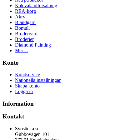
Kalevala utförsälning
REA-korg
Akryl
Blandgarn
Bomull
Brodergarn
Broderier
Diamond Painting
Mer…
Konto
Kundservice
Nationella inställningar
Skapa konto
Logga in
Information
Kontakt
Syosticka.se
Gubbovägen 101
777 91 Smedjebacken