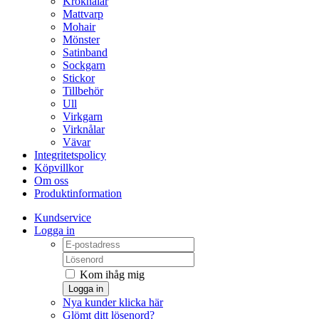
Kroknålar
Mattvarp
Mohair
Mönster
Satinband
Sockgarn
Stickor
Tillbehör
Ull
Virkgarn
Virknålar
Vävar
Integritetspolicy
Köpvillkor
Om oss
Produktinformation
Kundservice
Logga in
Kom ihåg mig
Logga in
Nya kunder klicka här
Glömt ditt lösenord?