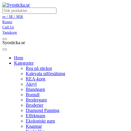
sv / SE / SEK
Konto
Call Us
Varukorg
Syosticka.se
Hem
Kategorier
Rea på stickor
Kalevala utförsälning
REA-korg
Akryl
Blandgarn
Bomull
Brodergarn
Broderier
Diamond Painting
Effektgarn
Ekologiskt garn
Knappar