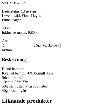
SKU:
119-8029
Lagerstatus:
53 nystan
Leveranstid:
Finns i lager.
Finns i lager.
49 kr
Inklusive moms:
9,80 kr
Antal
Lägg i varukorgen
nystan
Beskrivning
Blend bamboo
Kvalitet bambu 70% bomull 30%
Stickor 3 - 3,5
10cm = 26m 32v
50g per nystan = ca 150meter
40g maskintvätt
Liknande produkter