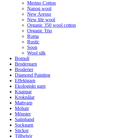
Merino Cotton
Nanoq wool
New Aresso
New life wool
Organic 350 wool cotton
Organic Trio
Roma
Rustic
Soon
Wool silk
Bomull
Brodergarn
Broderier
Diamond Painting
Effektgarn
Ekologiskt garn
Knappar
Kroknålar
Mattvarp
Mohair
Mönster
Satinband
Sockgarn
Stickor
Tillbehör