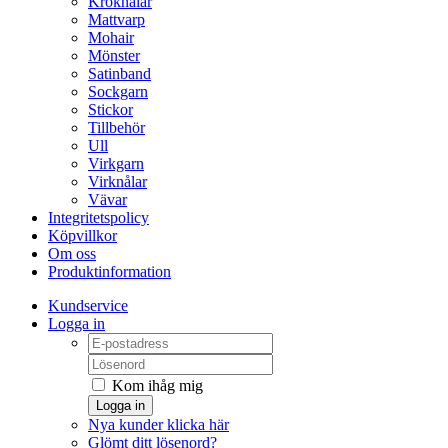
Kroknålar
Mattvarp
Mohair
Mönster
Satinband
Sockgarn
Stickor
Tillbehör
Ull
Virkgarn
Virknålar
Vävar
Integritetspolicy
Köpvillkor
Om oss
Produktinformation
Kundservice
Logga in
Kom ihåg mig
Logga in
Nya kunder klicka här
Glömt ditt lösenord?