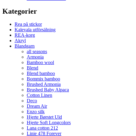
Kategorier
Rea på stickor
Kalevala utförsälning
REA-korg
Akryl
Blandgarn
all seasons
Armonia
Bamboo wool
Blend
Blend bamboo
Bommix bamboo
Brushed Armonia
Brushed Baby Alpaca
Cotton Linen
Deco
Dream Air
Enzo silk
Hjerte Børstet Uld
Hjerte Soft Longcolors
Lana cotton 212
Linie 478 Forever