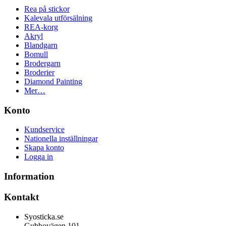
Rea på stickor
Kalevala utförsälning
REA-korg
Akryl
Blandgarn
Bomull
Brodergarn
Broderier
Diamond Painting
Mer…
Konto
Kundservice
Nationella inställningar
Skapa konto
Logga in
Information
Kontakt
Syosticka.se
Gubbovägen 101