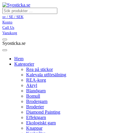
sv / SE / SEK
Konto
Call Us
Varukorg
Syosticka.se
Hem
Kategorier
Rea på stickor
Kalevala utförsälning
REA-korg
Akryl
Blandgarn
Bomull
Brodergarn
Broderier
Diamond Painting
Effektgarn
Ekologiskt garn
Knappar