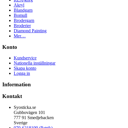
Akryl
Blandgarn
Bomull
Brodergarn
Broderier
Diamond Painting
Mer…
Konto
Kundservice
Nationella inställningar
Skapa konto
Logga in
Information
Kontakt
Syosticka.se
Gubbovägen 101
777 91 Smedjebacken
Sverige
070-6218199 (Patrik)