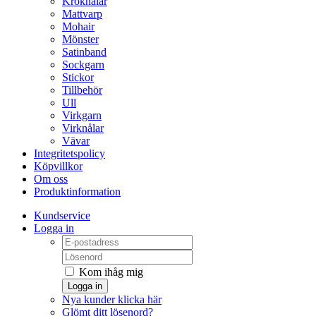
Kroknålar
Mattvarp
Mohair
Mönster
Satinband
Sockgarn
Stickor
Tillbehör
Ull
Virkgarn
Virknålar
Vävar
Integritetspolicy
Köpvillkor
Om oss
Produktinformation
Kundservice
Logga in
Kom ihåg mig
Logga in
Nya kunder klicka här
Glömt ditt lösenord?