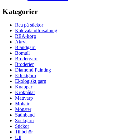
Kategorier
Rea på stickor
Kalevala utförsälning
REA-korg
Akryl
Blandgarn
Bomull
Brodergarn
Broderier
Diamond Painting
Effektgarn
Ekologiskt garn
Knappar
Kroknålar
Mattvarp
Mohair
Mönster
Satinband
Sockgarn
Stickor
Tillbehör
Ull