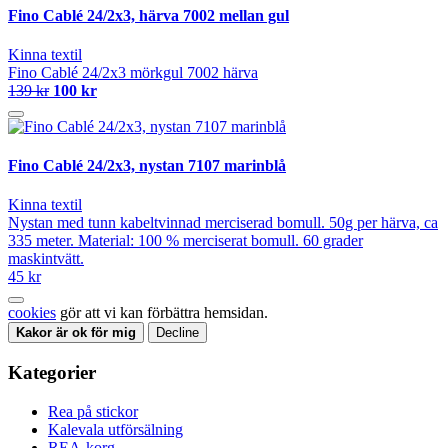
Fino Cablé 24/2x3, härva 7002 mellan gul
Kinna textil
Fino Cablé 24/2x3 mörkgul 7002 härva
139 kr
100 kr
Fino Cablé 24/2x3, nystan 7107 marinblå
Kinna textil
Nystan med tunn kabeltvinnad merciserad bomull. 50g per härva, ca
335 meter. Material: 100 % merciserat bomull. 60 grader
maskintvätt.
45 kr
cookies
gör att vi kan förbättra hemsidan.
Kakor är ok för mig
Decline
Kategorier
Rea på stickor
Kalevala utförsälning
REA-korg