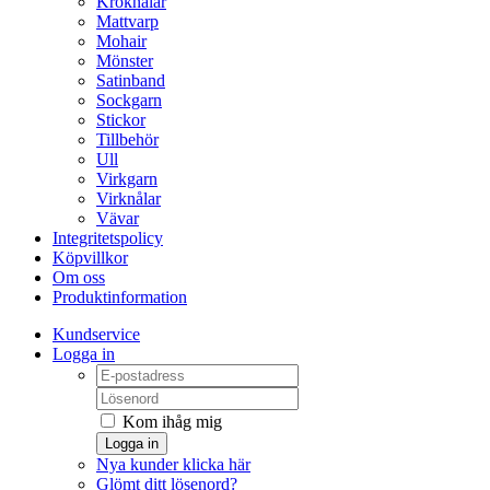
Kroknålar
Mattvarp
Mohair
Mönster
Satinband
Sockgarn
Stickor
Tillbehör
Ull
Virkgarn
Virknålar
Vävar
Integritetspolicy
Köpvillkor
Om oss
Produktinformation
Kundservice
Logga in
Kom ihåg mig
Logga in
Nya kunder klicka här
Glömt ditt lösenord?