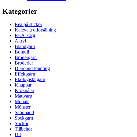
Kategorier
Rea på stickor
Kalevala utförsälning
REA-korg
Akryl
Blandgarn
Bomull
Brodergarn
Broderier
Diamond Painting
Effektgarn
Ekologiskt garn
Knappar
Kroknålar
Mattvarp
Mohair
Mönster
Satinband
Sockgarn
Stickor
Tillbehör
Ull