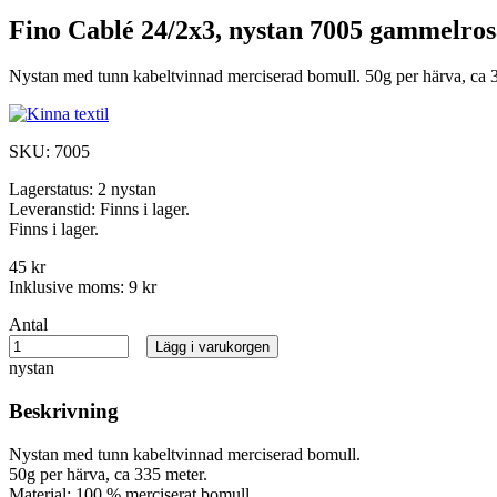
Fino Cablé 24/2x3, nystan 7005 gammelros
Nystan med tunn kabeltvinnad merciserad bomull. 50g per härva, ca 3
SKU:
7005
Lagerstatus:
2 nystan
Leveranstid:
Finns i lager.
Finns i lager.
45 kr
Inklusive moms:
9 kr
Antal
Lägg i varukorgen
nystan
Beskrivning
Nystan med tunn kabeltvinnad merciserad bomull.
50g per härva, ca 335 meter.
Material: 100 % merciserat bomull.