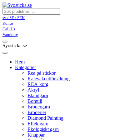
sv / SE / SEK
Konto
Call Us
Varukorg
Syosticka.se
Hem
Kategorier
Rea på stickor
Kalevala utförsälning
REA-korg
Akryl
Blandgarn
Bomull
Brodergarn
Broderier
Diamond Painting
Effektgarn
Ekologiskt garn
Knappar