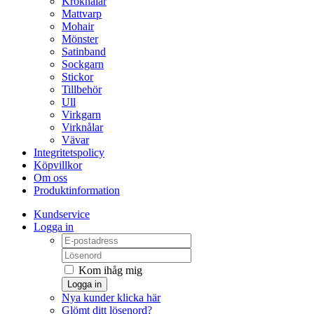
Kroknålar
Mattvarp
Mohair
Mönster
Satinband
Sockgarn
Stickor
Tillbehör
Ull
Virkgarn
Virknålar
Vävar
Integritetspolicy
Köpvillkor
Om oss
Produktinformation
Kundservice
Logga in
Kom ihåg mig
Logga in
Nya kunder klicka här
Glömt ditt lösenord?