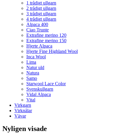
1 trådigt ullgarn
2 trådigt ullgarn
3 trådigt ullgarn
4 trådigt ullgarn
Alpaca 400
Ciao Trunte
Extrafine merino 120
Extrafine merino 150
Hjerte Alpaca
Hjerte Fine Highland Wool
Inca Wool
Lima
Natur uld
Natura
Samo
Starwool Lace Color
Svenskullgarn
Vidal Alpaca
Vital
Virkgarn
Virknålar
Vävar
Nyligen visade