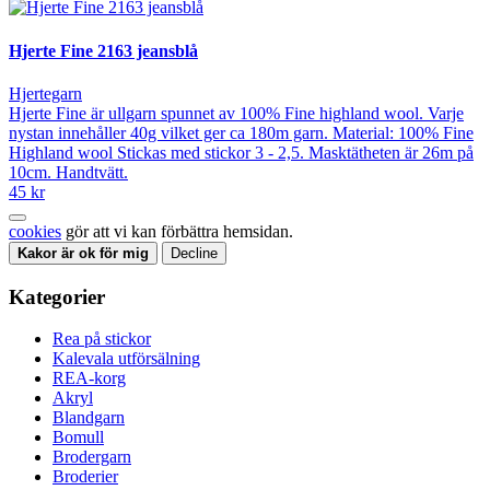
Hjerte Fine 2163 jeansblå
Hjertegarn
Hjerte Fine är ullgarn spunnet av 100% Fine highland wool. Varje
nystan innehåller 40g vilket ger ca 180m garn. Material: 100% Fine
Highland wool Stickas med stickor 3 - 2,5. Masktätheten är 26m på
10cm. Handtvätt.
45 kr
cookies
gör att vi kan förbättra hemsidan.
Kakor är ok för mig
Decline
Kategorier
Rea på stickor
Kalevala utförsälning
REA-korg
Akryl
Blandgarn
Bomull
Brodergarn
Broderier