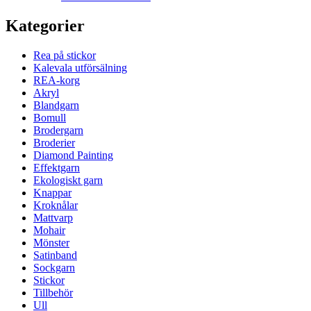
Kategorier
Rea på stickor
Kalevala utförsälning
REA-korg
Akryl
Blandgarn
Bomull
Brodergarn
Broderier
Diamond Painting
Effektgarn
Ekologiskt garn
Knappar
Kroknålar
Mattvarp
Mohair
Mönster
Satinband
Sockgarn
Stickor
Tillbehör
Ull