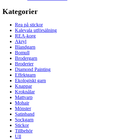
Kategorier
Rea på stickor
Kalevala utförsälning
REA-korg
Akryl
Blandgarn
Bomull
Brodergarn
Broderier
Diamond Painting
Effektgarn
Ekologiskt garn
Knappar
Kroknålar
Mattvarp
Mohair
Mönster
Satinband
Sockgarn
Stickor
Tillbehör
Ull