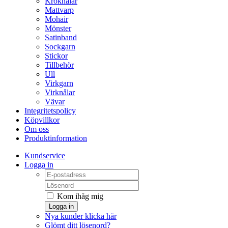
Kroknålar
Mattvarp
Mohair
Mönster
Satinband
Sockgarn
Stickor
Tillbehör
Ull
Virkgarn
Virknålar
Vävar
Integritetspolicy
Köpvillkor
Om oss
Produktinformation
Kundservice
Logga in
Kom ihåg mig
Logga in
Nya kunder klicka här
Glömt ditt lösenord?