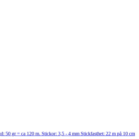
d: 50 gr = ca 120 m. Stickor: 3,5 - 4 mm Stickfasthet: 22 m på 10 cm