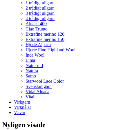
1 trådigt ullgarn
2 trådigt ullgarn
3 trådigt ullgarn
4 trådigt ullgarn
Alpaca 400
Ciao Trunte
Extrafine merino 120
Extrafine merino 150
Hjerte Alpaca
Hjerte Fine Highland Wool
Inca Wool
Lima
Natur uld
Natura
Samo
Starwool Lace Color
Svenskullgarn
Vidal Alpaca
Vital
Virkgarn
Virknålar
Vävar
Nyligen visade