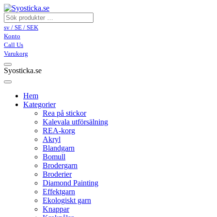
sv / SE / SEK
Konto
Call Us
Varukorg
Syosticka.se
Hem
Kategorier
Rea på stickor
Kalevala utförsälning
REA-korg
Akryl
Blandgarn
Bomull
Brodergarn
Broderier
Diamond Painting
Effektgarn
Ekologiskt garn
Knappar