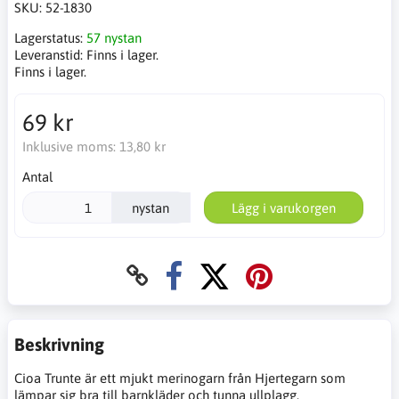
SKU:
52-1830
Lagerstatus:
57 nystan
Leveranstid:
Finns i lager.
Finns i lager.
69 kr
Inklusive moms:
13,80 kr
Antal
nystan
Lägg i varukorgen
Beskrivning
Cioa Trunte är ett mjukt merinogarn från Hjertegarn som
lämpar sig bra till barnkläder och tunna ullplagg.