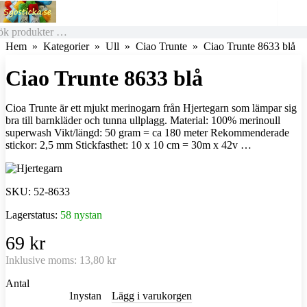
Hem
Kategorier
Ull
Ciao Trunte
Ciao Trunte 8633 blå
Ciao Trunte 8633 blå
Cioa Trunte är ett mjukt merinogarn från Hjertegarn som lämpar sig
bra till barnkläder och tunna ullplagg. Material: 100% merinoull
superwash Vikt/längd: 50 gram = ca 180 meter Rekommenderade
stickor: 2,5 mm Stickfasthet: 10 x 10 cm = 30m x 42v …
SKU:
52-8633
Lagerstatus:
58 nystan
69 kr
Inklusive moms:
13,80 kr
Antal
nystan
Lägg i varukorgen