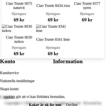
Ciao Trunte 0075
Ciao Trunte 8377
Ciao Trunte 8434 rosa
naturvit
syren
Hjertegarn
Hjertegarn
Hjertegarn
69 kr
69 kr
69 kr
Ciao Trunte 8030
Ciao Trunte 8341 lime
turkos
Hjertegarn
Hjertegarn
69 kr
69 kr
Konto
Information
Kundservice
Nationella inställningar
Skapa konto
cookies
gör att vi kan förbättra hemsidan.
Logga in
Copyright © 2026 Syosticka.se. All rights reserved · Powered by
Kakor är ok för mig
Decline