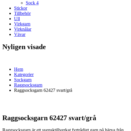
Sock 4
Stickor
Tillbehör
Ull
Virkgarn
Virknålar
Vävar
Nyligen visade
Hem
Kategorier
Sockgarn
Raggsocksgarn
Raggsocksgarn 62427 svart/grå
Raggsocksgarn 62427 svart/grå
Raggsocksgarn är ett svensktillverkat fyrtrådigt garn på härva från