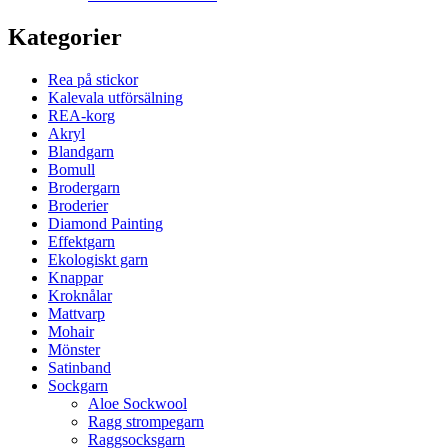
Kategorier
Rea på stickor
Kalevala utförsälning
REA-korg
Akryl
Blandgarn
Bomull
Brodergarn
Broderier
Diamond Painting
Effektgarn
Ekologiskt garn
Knappar
Kroknålar
Mattvarp
Mohair
Mönster
Satinband
Sockgarn
Aloe Sockwool
Ragg strompegarn
Raggsocksgarn