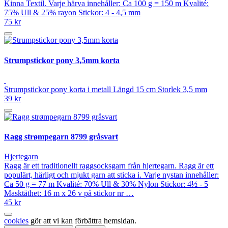
Kinna Textil. Varje härva innehåller: Ca 100 g = 150 m Kvalité:
75% Ull & 25% rayon Stickor: 4 - 4,5 mm
75 kr
Strumpstickor pony 3,5mm korta
Strumpstickor pony korta i metall Längd 15 cm Storlek 3,5 mm
39 kr
Ragg strømpegarn 8799 gråsvart
Hjertegarn
Ragg är ett traditionellt raggsocksgarn från hjertegarn. Ragg är ett
populärt, härligt och mjukt garn att sticka i. Varje nystan innehåller:
Ca 50 g = 77 m Kvalité: 70% Ull & 30% Nylon Stickor: 4½ - 5
Masktäthet: 16 m x 26 v på stickor nr …
45 kr
cookies
gör att vi kan förbättra hemsidan.