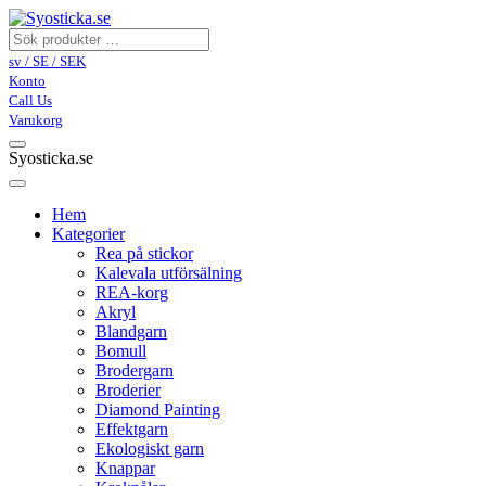
sv / SE / SEK
Konto
Call Us
Varukorg
Syosticka.se
Hem
Kategorier
Rea på stickor
Kalevala utförsälning
REA-korg
Akryl
Blandgarn
Bomull
Brodergarn
Broderier
Diamond Painting
Effektgarn
Ekologiskt garn
Knappar