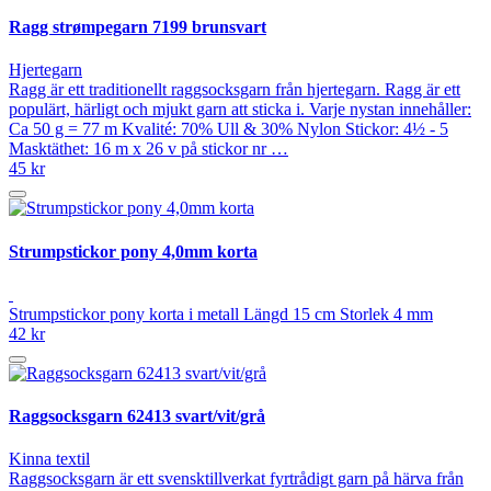
Ragg strømpegarn 7199 brunsvart
Hjertegarn
Ragg är ett traditionellt raggsocksgarn från hjertegarn. Ragg är ett
populärt, härligt och mjukt garn att sticka i. Varje nystan innehåller:
Ca 50 g = 77 m Kvalité: 70% Ull & 30% Nylon Stickor: 4½ - 5
Masktäthet: 16 m x 26 v på stickor nr …
45 kr
Strumpstickor pony 4,0mm korta
Strumpstickor pony korta i metall Längd 15 cm Storlek 4 mm
42 kr
Raggsocksgarn 62413 svart/vit/grå
Kinna textil
Raggsocksgarn är ett svensktillverkat fyrtrådigt garn på härva från