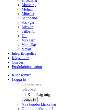
Kroknålar
Mattvarp
Mohair
Mönster
Satinband
Sockgarn
Stickor
Tillbehör
Ull
Virkgarn
Virknålar
Vävar
Integritetspolicy
Köpvillkor
Om oss
Produktinformation
Kundservice
Logga in
Kom ihåg mig
Logga in
Nya kunder klicka här
Glömt ditt lösenord?