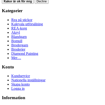
Kakor är ok för mig
Decline
Kategorier
Rea på stickor
Kalevala utförsälning
REA-korg
Akryl
Blandgarn
Bomull
Brodergarn
Broderier
Diamond Painting
Mer…
Konto
Kundservice
Nationella inställningar
Skapa konto
Logga in
Information