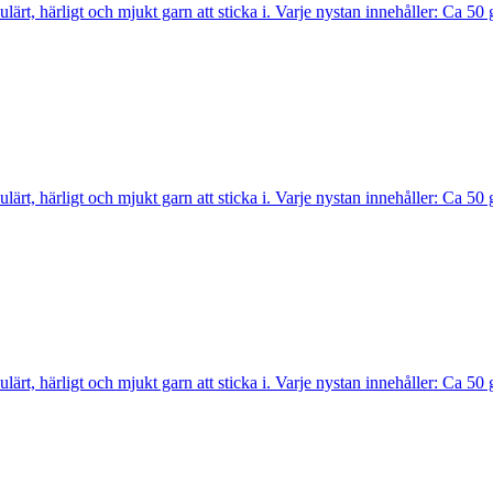
opulärt, härligt och mjukt garn att sticka i. Varje nystan innehåller: C
opulärt, härligt och mjukt garn att sticka i. Varje nystan innehåller: C
opulärt, härligt och mjukt garn att sticka i. Varje nystan innehåller: C