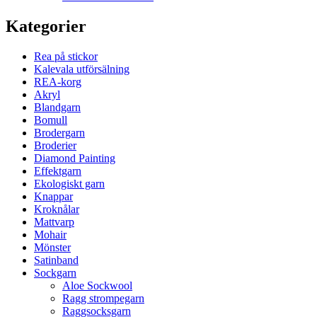
Kategorier
Rea på stickor
Kalevala utförsälning
REA-korg
Akryl
Blandgarn
Bomull
Brodergarn
Broderier
Diamond Painting
Effektgarn
Ekologiskt garn
Knappar
Kroknålar
Mattvarp
Mohair
Mönster
Satinband
Sockgarn
Aloe Sockwool
Ragg strompegarn
Raggsocksgarn