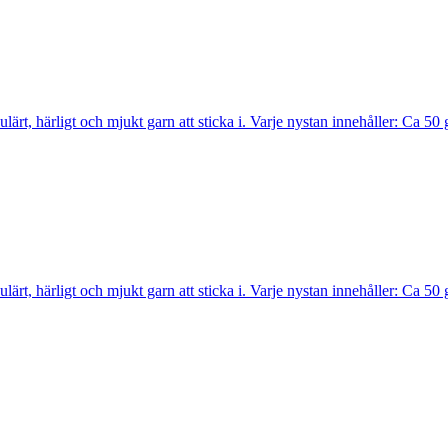
opulärt, härligt och mjukt garn att sticka i. Varje nystan innehåller: C
opulärt, härligt och mjukt garn att sticka i. Varje nystan innehåller: C