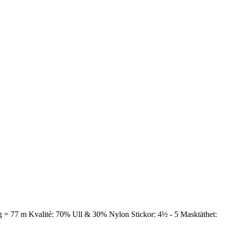
a 50 g = 77 m Kvalité: 70% Ull & 30% Nylon Stickor: 4½ - 5 Masktäthet: