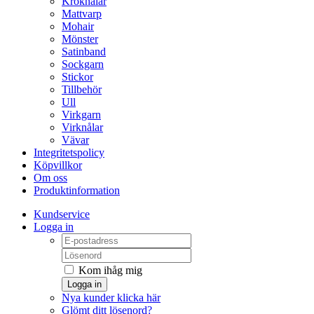
Kroknålar
Mattvarp
Mohair
Mönster
Satinband
Sockgarn
Stickor
Tillbehör
Ull
Virkgarn
Virknålar
Vävar
Integritetspolicy
Köpvillkor
Om oss
Produktinformation
Kundservice
Logga in
Kom ihåg mig
Logga in
Nya kunder klicka här
Glömt ditt lösenord?