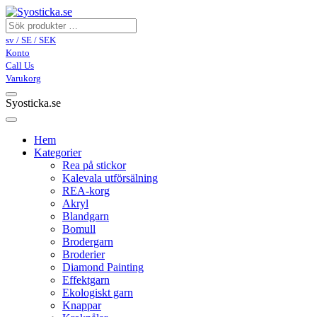
sv / SE / SEK
Konto
Call Us
Varukorg
Syosticka.se
Hem
Kategorier
Rea på stickor
Kalevala utförsälning
REA-korg
Akryl
Blandgarn
Bomull
Brodergarn
Broderier
Diamond Painting
Effektgarn
Ekologiskt garn
Knappar