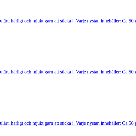
opulärt, härligt och mjukt garn att sticka i. Varje nystan innehåller: C
opulärt, härligt och mjukt garn att sticka i. Varje nystan innehåller: C
opulärt, härligt och mjukt garn att sticka i. Varje nystan innehåller: C