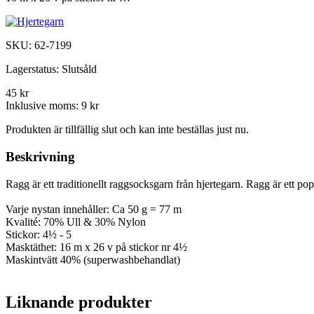
SKU:
62-7199
Lagerstatus:
Slutsåld
45 kr
Inklusive moms:
9 kr
Produkten är tillfällig slut och kan inte beställas just nu.
Beskrivning
Ragg är ett traditionellt raggsocksgarn från hjertegarn. Ragg är ett popu
Varje nystan innehåller: Ca 50 g = 77 m
Kvalité: 70% Ull & 30% Nylon
Stickor: 4½ - 5
Masktäthet: 16 m x 26 v på stickor nr 4½
Maskintvätt 40% (superwashbehandlat)
Liknande produkter