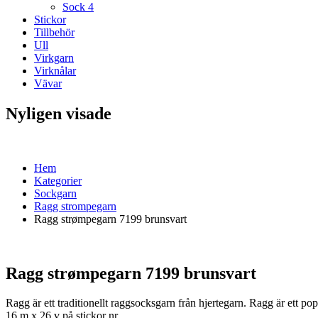
Sock 4
Stickor
Tillbehör
Ull
Virkgarn
Virknålar
Vävar
Nyligen visade
Hem
Kategorier
Sockgarn
Ragg strompegarn
Ragg strømpegarn 7199 brunsvart
Ragg strømpegarn 7199 brunsvart
Ragg är ett traditionellt raggsocksgarn från hjertegarn. Ragg är ett p
16 m x 26 v på stickor nr …