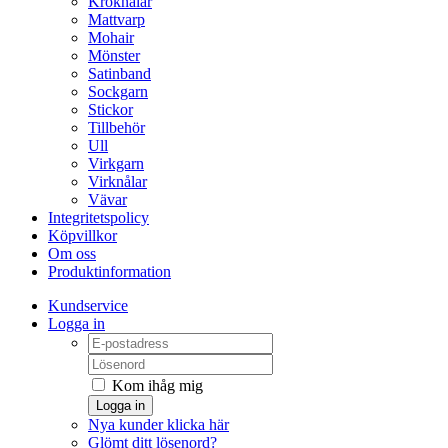
Kroknålar
Mattvarp
Mohair
Mönster
Satinband
Sockgarn
Stickor
Tillbehör
Ull
Virkgarn
Virknålar
Vävar
Integritetspolicy
Köpvillkor
Om oss
Produktinformation
Kundservice
Logga in
Kom ihåg mig
Logga in
Nya kunder klicka här
Glömt ditt lösenord?