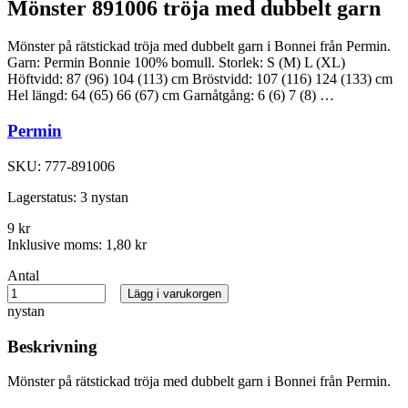
Mönster 891006 tröja med dubbelt garn
Mönster på rätstickad tröja med dubbelt garn i Bonnei från Permin.
Garn: Permin Bonnie 100% bomull. Storlek: S (M) L (XL)
Höftvidd: 87 (96) 104 (113) cm Bröstvidd: 107 (116) 124 (133) cm
Hel längd: 64 (65) 66 (67) cm Garnåtgång: 6 (6) 7 (8) …
Permin
SKU:
777-891006
Lagerstatus:
3 nystan
9 kr
Inklusive moms:
1,80 kr
Antal
Lägg i varukorgen
nystan
Beskrivning
Mönster på rätstickad tröja med dubbelt garn i Bonnei från Permin.