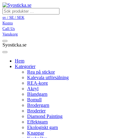
sv / SE / SEK
Konto
Call Us
Varukorg
Syosticka.se
Hem
Kategorier
Rea på stickor
Kalevala utförsälning
REA-korg
Akryl
Blandgarn
Bomull
Brodergarn
Broderier
Diamond Painting
Effektgarn
Ekologiskt garn
Knappar