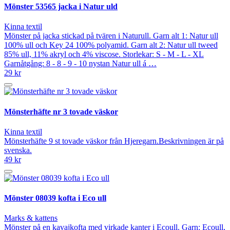
Mönster 53565 jacka i Natur uld
Kinna textil
Mönster på jacka stickad på tvären i Naturull. Garn alt 1: Natur ull
100% ull och Key 24 100% polyamid. Garn alt 2: Natur ull tweed
85% ull, 11% akryl och 4% viscose. Storlekar: S - M - L - XL
Garnåtgång: 8 - 8 - 9 - 10 nystan Natur ull á …
29 kr
Mönsterhäfte nr 3 tovade väskor
Kinna textil
Mönsterhäfte 9 st tovade väskor från Hjeregarn.Beskrivningen är på
svenska.
49 kr
Mönster 08039 kofta i Eco ull
Marks & kattens
Mönster på en kavajkofta med virkade kanter i Ecoull. Garn: Ecoull,