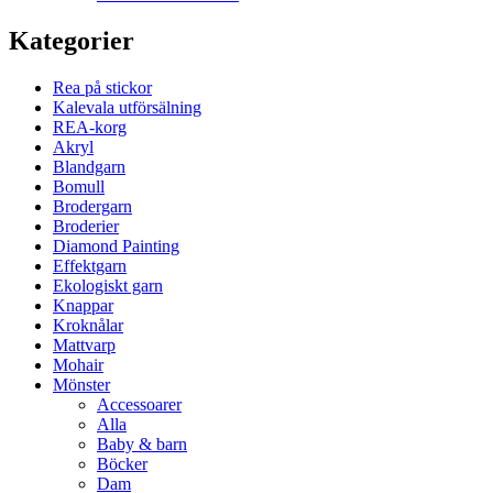
Kategorier
Rea på stickor
Kalevala utförsälning
REA-korg
Akryl
Blandgarn
Bomull
Brodergarn
Broderier
Diamond Painting
Effektgarn
Ekologiskt garn
Knappar
Kroknålar
Mattvarp
Mohair
Mönster
Accessoarer
Alla
Baby & barn
Böcker
Dam