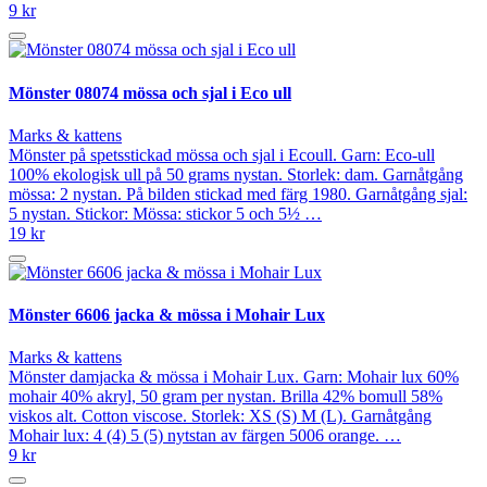
9 kr
Mönster 08074 mössa och sjal i Eco ull
Marks & kattens
Mönster på spetsstickad mössa och sjal i Ecoull. Garn: Eco-ull
100% ekologisk ull på 50 grams nystan. Storlek: dam. Garnåtgång
mössa: 2 nystan. På bilden stickad med färg 1980. Garnåtgång sjal:
5 nystan. Stickor: Mössa: stickor 5 och 5½ …
19 kr
Mönster 6606 jacka & mössa i Mohair Lux
Marks & kattens
Mönster damjacka & mössa i Mohair Lux. Garn: Mohair lux 60%
mohair 40% akryl, 50 gram per nystan. Brilla 42% bomull 58%
viskos alt. Cotton viscose. Storlek: XS (S) M (L). Garnåtgång
Mohair lux: 4 (4) 5 (5) nytstan av färgen 5006 orange. …
9 kr