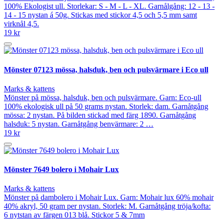
100% Ekologist ull. Storlekar: S - M - L - XL. Garnålgång: 12 - 13 -
14 - 15 nystan á 50g. Stickas med stickor 4,5 och 5,5 mm samt
virknål 4,5.
19 kr
Mönster 07123 mössa, halsduk, ben och pulsvärmare i Eco ull
Marks & kattens
Mönster på mössa, halsduk, ben och pulsvärmare. Garn: Eco-ull
100% ekologisk ull på 50 grams nystan. Storlek: dam. Garnåtgång
mössa: 2 nystan. På bilden stickad med färg 1890. Garnåtgång
halsduk: 5 nystan. Garnåtgång benvärmare: 2 …
19 kr
Mönster 7649 bolero i Mohair Lux
Marks & kattens
Mönster på dambolero i Mohair Lux. Garn: Mohair lux 60% mohair
40% akryl, 50 gram per nystan. Storlek: M. Garnåtgång tröja/kofta:
6 nytstan av färgen 013 blå. Stickor 5 & 7mm