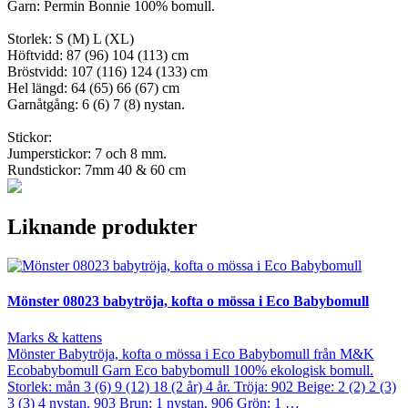
Garn: Permin Bonnie 100% bomull.
Storlek: S (M) L (XL)
Höftvidd: 87 (96) 104 (113) cm
Bröstvidd: 107 (116) 124 (133) cm
Hel längd: 64 (65) 66 (67) cm
Garnåtgång: 6 (6) 7 (8) nystan.
Stickor:
Jumperstickor: 7 och 8 mm.
Rundstickor: 7mm 40 & 60 cm
Liknande produkter
Mönster 08023 babytröja, kofta o mössa i Eco Babybomull
Marks & kattens
Mönster Babytröja, kofta o mössa i Eco Babybomull från M&K
Ecobabybomull Garn Eco babybomull 100% ekologisk bomull.
Storlek: mån 3 (6) 9 (12) 18 (2 år) 4 år. Tröja: 902 Beige: 2 (2) 2 (3)
3 (3) 4 nystan. 903 Brun: 1 nystan. 906 Grön: 1 …