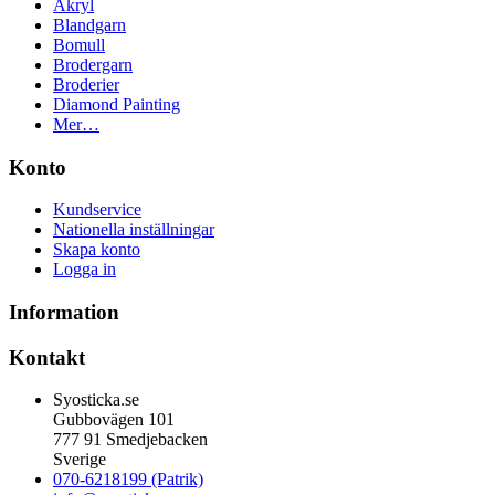
Akryl
Blandgarn
Bomull
Brodergarn
Broderier
Diamond Painting
Mer…
Konto
Kundservice
Nationella inställningar
Skapa konto
Logga in
Information
Kontakt
Syosticka.se
Gubbovägen 101
777 91 Smedjebacken
Sverige
070-6218199 (Patrik)