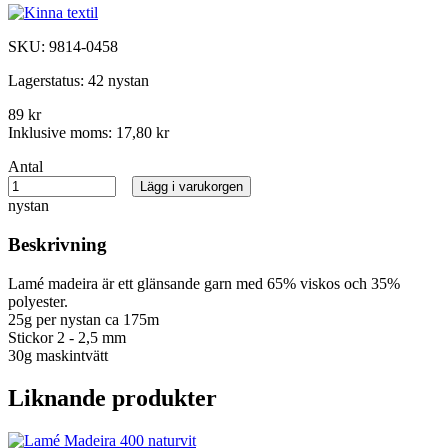
SKU:
9814-0458
Lagerstatus:
42 nystan
89 kr
Inklusive moms:
17,80 kr
Antal
Lägg i varukorgen
nystan
Beskrivning
Lamé madeira är ett glänsande garn med 65% viskos och 35%
polyester.
25g per nystan ca 175m
Stickor 2 - 2,5 mm
30g maskintvätt
Liknande produkter