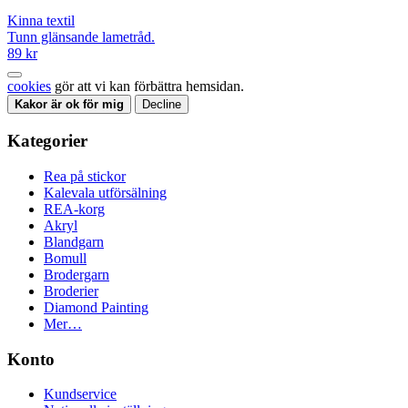
Kinna textil
Tunn glänsande lametråd.
89 kr
cookies
gör att vi kan förbättra hemsidan.
Kakor är ok för mig
Decline
Kategorier
Rea på stickor
Kalevala utförsälning
REA-korg
Akryl
Blandgarn
Bomull
Brodergarn
Broderier
Diamond Painting
Mer…
Konto
Kundservice