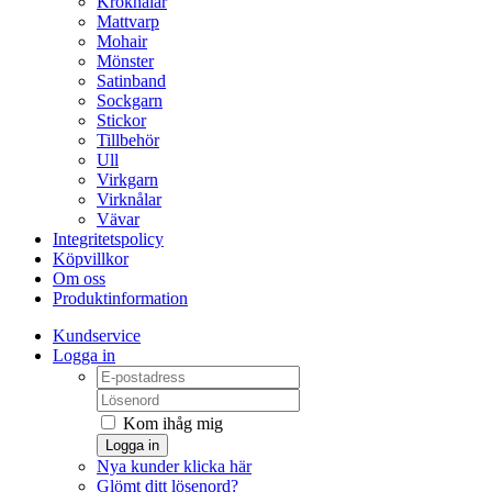
Kroknålar
Mattvarp
Mohair
Mönster
Satinband
Sockgarn
Stickor
Tillbehör
Ull
Virkgarn
Virknålar
Vävar
Integritetspolicy
Köpvillkor
Om oss
Produktinformation
Kundservice
Logga in
Kom ihåg mig
Logga in
Nya kunder klicka här
Glömt ditt lösenord?