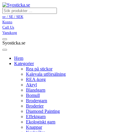
sv / SE / SEK
Konto
Call Us
Varukorg
Syosticka.se
Hem
Kategorier
Rea på stickor
Kalevala utförsälning
REA-korg
Akryl
Blandgarn
Bomull
Brodergarn
Broderier
Diamond Painting
Effektgarn
Ekologiskt garn
Knappar