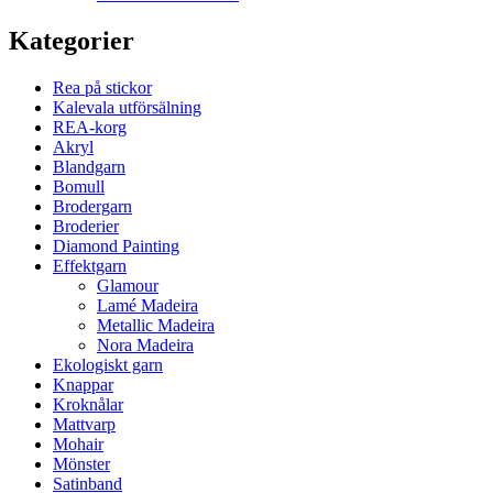
Kategorier
Rea på stickor
Kalevala utförsälning
REA-korg
Akryl
Blandgarn
Bomull
Brodergarn
Broderier
Diamond Painting
Effektgarn
Glamour
Lamé Madeira
Metallic Madeira
Nora Madeira
Ekologiskt garn
Knappar
Kroknålar
Mattvarp
Mohair
Mönster
Satinband