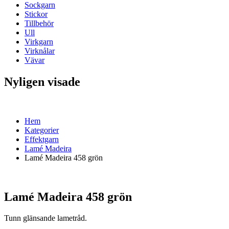
Sockgarn
Stickor
Tillbehör
Ull
Virkgarn
Virknålar
Vävar
Nyligen visade
Hem
Kategorier
Effektgarn
Lamé Madeira
Lamé Madeira 458 grön
Lamé Madeira 458 grön
Tunn glänsande lametråd.