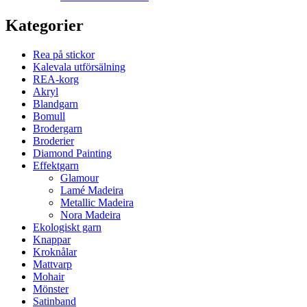
Kategorier
Rea på stickor
Kalevala utförsälning
REA-korg
Akryl
Blandgarn
Bomull
Brodergarn
Broderier
Diamond Painting
Effektgarn
Glamour
Lamé Madeira
Metallic Madeira
Nora Madeira
Ekologiskt garn
Knappar
Kroknålar
Mattvarp
Mohair
Mönster
Satinband