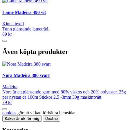
Lamé Madeira 490 vit
Kinna textil
Tunn glänsande lametråd.
89 kr
Även köpta produkter
Nora Madeira 380 svart
Madeira
Nora är ett glänsande garn med 80% viskos och 20% polyester. 25g
per nystan ca 100m Stickor 2,5 -3mm 30g maskintvätt
79 kr
cookies
gör att vi kan förbättra hemsidan.
Kakor är ok för mig
Decline