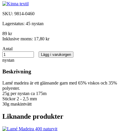
SKU:
9814-0460
Lagerstatus:
45 nystan
89 kr
Inklusive moms:
17,80 kr
Antal
Lägg i varukorgen
nystan
Beskrivning
Lamé madeira är ett glänsande garn med 65% viskos och 35%
polyester.
25g per nystan ca 175m
Stickor 2 - 2,5 mm
30g maskintvätt
Liknande produkter