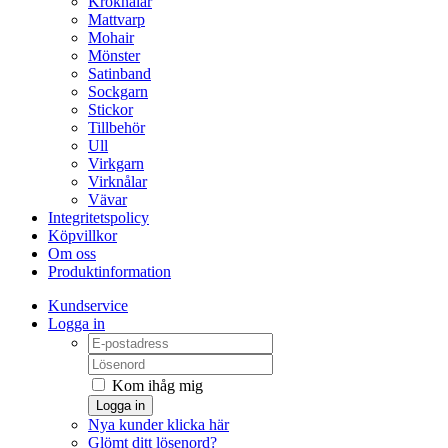
Kroknålar
Mattvarp
Mohair
Mönster
Satinband
Sockgarn
Stickor
Tillbehör
Ull
Virkgarn
Virknålar
Vävar
Integritetspolicy
Köpvillkor
Om oss
Produktinformation
Kundservice
Logga in
Kom ihåg mig
Logga in
Nya kunder klicka här
Glömt ditt lösenord?