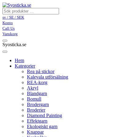
sv / SE / SEK
Konto
Call Us
Varukorg
Syosticka.se
Hem
Kategorier
Rea på stickor
Kalevala utförsälning
REA-korg
Akryl
Blandgarn
Bomull
Brodergarn
Broderier
Diamond Painting
Effektgarn
Ekologiskt garn
Knappar