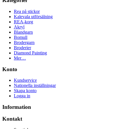
Kategorier
Rea på stickor
Kalevala utförsälning
REA-korg
Akryl
Blandgarn
Bomull
Brodergarn
Broderier
Diamond Painting
Mer…
Konto
Kundservice
Nationella inställningar
Skapa konto
Logga in
Information
Kontakt