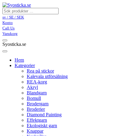
sv / SE / SEK
Konto
Call Us
Varukorg
Syosticka.se
Hem
Kategorier
Rea på stickor
Kalevala utförsälning
REA-korg
Akryl
Blandgarn
Bomull
Brodergarn
Broderier
Diamond Painting
Effektgarn
Ekologiskt garn
Knappar