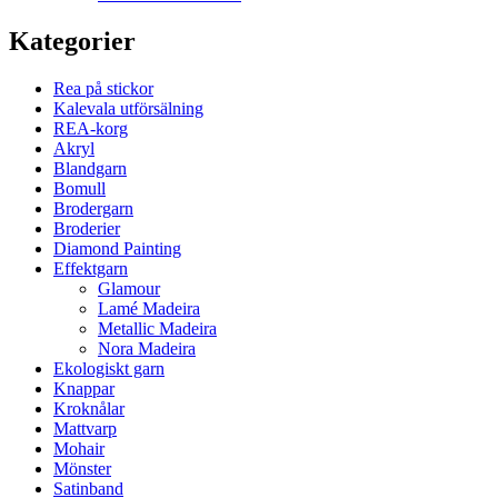
Kategorier
Rea på stickor
Kalevala utförsälning
REA-korg
Akryl
Blandgarn
Bomull
Brodergarn
Broderier
Diamond Painting
Effektgarn
Glamour
Lamé Madeira
Metallic Madeira
Nora Madeira
Ekologiskt garn
Knappar
Kroknålar
Mattvarp
Mohair
Mönster
Satinband