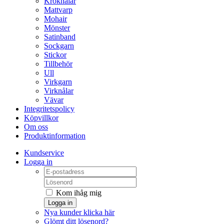
Kroknålar
Mattvarp
Mohair
Mönster
Satinband
Sockgarn
Stickor
Tillbehör
Ull
Virkgarn
Virknålar
Vävar
Integritetspolicy
Köpvillkor
Om oss
Produktinformation
Kundservice
Logga in
Kom ihåg mig
Logga in
Nya kunder klicka här
Glömt ditt lösenord?