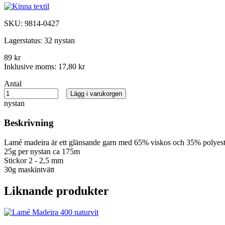
SKU:
9814-0427
Lagerstatus:
32 nystan
89 kr
Inklusive moms:
17,80 kr
Antal
Lägg i varukorgen
nystan
Beskrivning
Lamé madeira är ett glänsande garn med 65% viskos och 35% polyest
25g per nystan ca 175m
Stickor 2 - 2,5 mm
30g maskintvätt
Liknande produkter