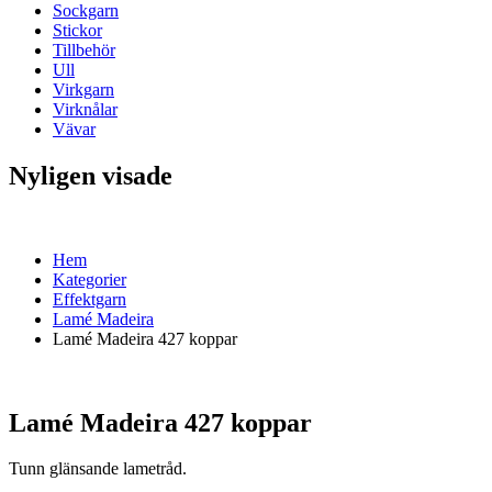
Sockgarn
Stickor
Tillbehör
Ull
Virkgarn
Virknålar
Vävar
Nyligen visade
Hem
Kategorier
Effektgarn
Lamé Madeira
Lamé Madeira 427 koppar
Lamé Madeira 427 koppar
Tunn glänsande lametråd.