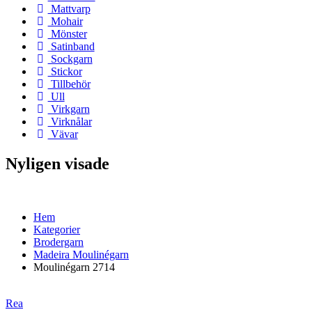
Mattvarp
Mohair
Mönster
Satinband
Sockgarn
Stickor
Tillbehör
Ull
Virkgarn
Virknålar
Vävar
Nyligen visade
Hem
Kategorier
Brodergarn
Madeira Moulinégarn
Moulinégarn 2714
Rea