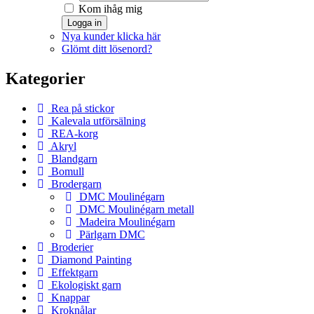
Kom ihåg mig
Logga in
Nya kunder klicka här
Glömt ditt lösenord?
Kategorier
Rea på stickor
Kalevala utförsälning
REA-korg
Akryl
Blandgarn
Bomull
Brodergarn
DMC Moulinégarn
DMC Moulinégarn metall
Madeira Moulinégarn
Pärlgarn DMC
Broderier
Diamond Painting
Effektgarn
Ekologiskt garn
Knappar
Kroknålar