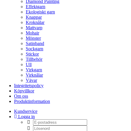
Diamond Painting
Effektgarn
Ekologiskt garn
Knappar
Kroknålar
Mattvarp
Mohair
Mönster
Satinband
Sockgarn
Stickor
Tillbehör
Ull
Virkgarn
Virknålar
Vävar
Integritetspolicy
Köpvillkor
Om oss
Produktinformation
Kundservice
Logga in