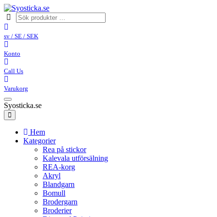
sv / SE / SEK
Konto
Call Us
Varukorg
Syosticka.se
Hem
Kategorier
Rea på stickor
Kalevala utförsälning
REA-korg
Akryl
Blandgarn
Bomull
Brodergarn
Broderier