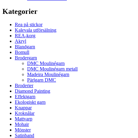
Kategorier
Rea på stickor
Kalevala utförsälning
REA-korg
Akryl
Blandgarn
Bomull
Brodergarn
DMC Moulinégarn
DMC Moulinégarn metall
Madeira Moulinégarn
Pärlgarn DMC
Broderier
Diamond Painting
Effektgarn
Ekologiskt garn
Knappar
Kroknålar
Mattvarp
Mohair
Mönster
Satinband