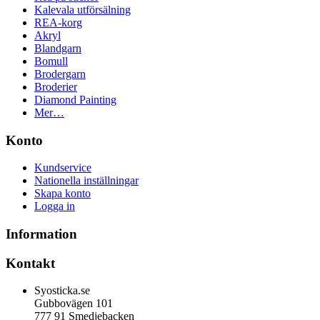
Kalevala utförsälning
REA-korg
Akryl
Blandgarn
Bomull
Brodergarn
Broderier
Diamond Painting
Mer…
Konto
Kundservice
Nationella inställningar
Skapa konto
Logga in
Information
Kontakt
Syosticka.se
Gubbovägen 101
777 91 Smedjebacken