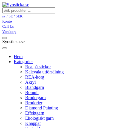
sv / SE / SEK
Konto
Call Us
Varukorg
Syosticka.se
Hem
Kategorier
Rea på stickor
Kalevala utförsälning
REA-korg
Akryl
Blandgarn
Bomull
Brodergarn
Broderier
Diamond Painting
Effektgarn
Ekologiskt garn
Knappar