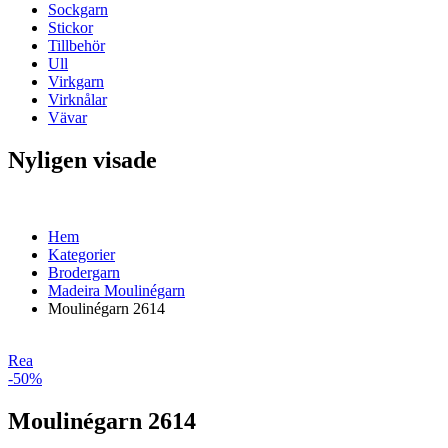
Sockgarn
Stickor
Tillbehör
Ull
Virkgarn
Virknålar
Vävar
Nyligen visade
Hem
Kategorier
Brodergarn
Madeira Moulinégarn
Moulinégarn 2614
Rea
-50%
Moulinégarn 2614