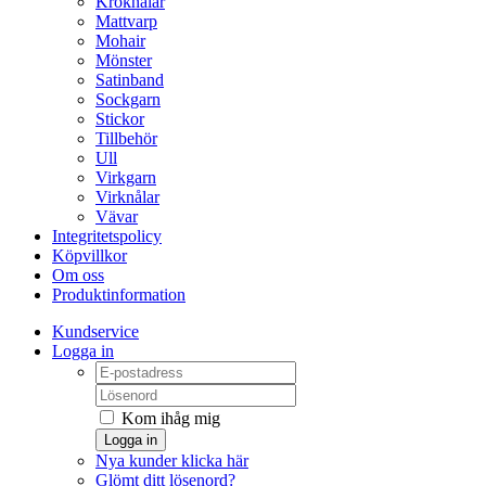
Kroknålar
Mattvarp
Mohair
Mönster
Satinband
Sockgarn
Stickor
Tillbehör
Ull
Virkgarn
Virknålar
Vävar
Integritetspolicy
Köpvillkor
Om oss
Produktinformation
Kundservice
Logga in
Kom ihåg mig
Logga in
Nya kunder klicka här
Glömt ditt lösenord?