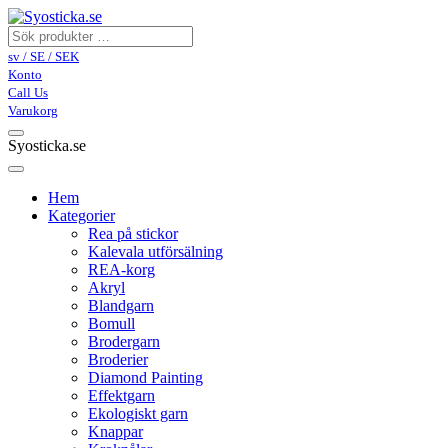
sv / SE / SEK
Konto
Call Us
Varukorg
Syosticka.se
Hem
Kategorier
Rea på stickor
Kalevala utförsälning
REA-korg
Akryl
Blandgarn
Bomull
Brodergarn
Broderier
Diamond Painting
Effektgarn
Ekologiskt garn
Knappar