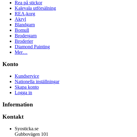
Rea på stickor
Kalevala utförsälning
REA-korg
Akryl
Blandgarn
Bomull
Brodergarn
Broderier
Diamond Painting
Mer…
Konto
Kundservice
Nationella inställningar
Skapa konto
Logga in
Information
Kontakt
Syosticka.se
Gubbovägen 101