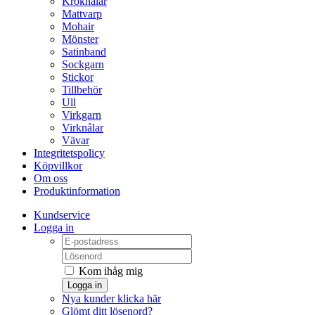
Kroknålar
Mattvarp
Mohair
Mönster
Satinband
Sockgarn
Stickor
Tillbehör
Ull
Virkgarn
Virknålar
Vävar
Integritetspolicy
Köpvillkor
Om oss
Produktinformation
Kundservice
Logga in
Kom ihåg mig
Logga in
Nya kunder klicka här
Glömt ditt lösenord?