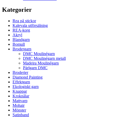
Kategorier
Rea på stickor
Kalevala utförsälning
REA-korg
Akryl
Blandgarn
Bomull
Brodergarn
DMC Moulinégarn
DMC Moulinégarn metall
Madeira Moulinégarn
Pärlgarn DMC
Broderier
Diamond Painting
Effektgarn
Ekologiskt garn
Knappar
Kroknålar
Mattvarp
Mohair
Mönster
Satinband