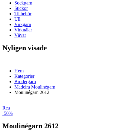
Sockgarn
Stickor
Tillbehör
Ull
Virkgarn
Virknålar
Vävar
Nyligen visade
Hem
Kategorier
Brodergarn
Madeira Moulinégarn
Moulinégarn 2612
Rea
-50%
Moulinégarn 2612