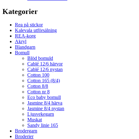
Kategorier
Rea på stickor
Kalevala utförsälning
REA-korg
Akryl
Blandgarn
Bomull
Blöd bomuld
Cablé 12/6 härvor
Cablé 12/6 nystan
Cotton 100
Cotton 165 (8/4)
Cotton 8/8
Cotton nr 8
Eco baby bomull
Jasmine 8/4 härva
Jasmine 8/4 nystan
Ljusvekegarn
Muskat
Sandy linie 165
Brodergarn
Broderier