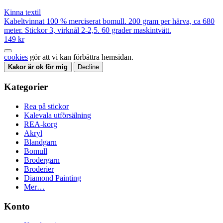
Kinna textil
Kabeltvinnat 100 % merciserat bomull. 200 gram per härva, ca 680
meter. Stickor 3, virknål 2-2,5. 60 grader maskintvätt.
149 kr
cookies
gör att vi kan förbättra hemsidan.
Kakor är ok för mig
Decline
Kategorier
Rea på stickor
Kalevala utförsälning
REA-korg
Akryl
Blandgarn
Bomull
Brodergarn
Broderier
Diamond Painting
Mer…
Konto