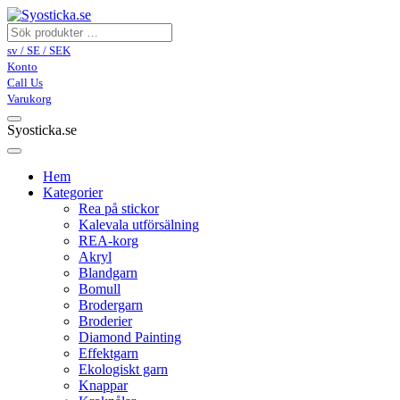
sv / SE / SEK
Konto
Call Us
Varukorg
Syosticka.se
Hem
Kategorier
Rea på stickor
Kalevala utförsälning
REA-korg
Akryl
Blandgarn
Bomull
Brodergarn
Broderier
Diamond Painting
Effektgarn
Ekologiskt garn
Knappar