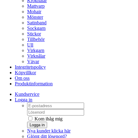
Kroknålar
Mattvarp
Mohair
Mönster
Satinband
Sockgarn
Stickor
Tillbehör
Ull
Virkgarn
Virknålar
Vävar
Integritetspolicy
Köpvillkor
Om oss
Produktinformation
Kundservice
Logga in
Kom ihåg mig
Logga in
Nya kunder klicka här
Glömt ditt lösenord?