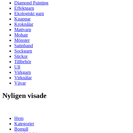
Diamond Painting
Effektgarn
Ekologiskt garn
Knappar
Kroknålar
Mattvarp
Mohair
Mönster
Satinband
Sockgarn
Stickor
Tillbehör
Ull
Virkgarn
Virknålar
Vävar
Nyligen visade
Hem
Kategorier
Bomull