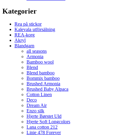
Kategorier
Rea på stickor
Kalevala utförsälning
REA-korg
Akryl
Blandgarn
all seasons
Armonia
Bamboo wool
Blend
Blend bamboo
Bommix bamboo
Brushed Armonia
Brushed Baby Alpaca
Cotton Linen
Deco
Dream Air
Enzo silk
Hjerte Børstet Uld
Hjerte Soft Longcolors
Lana cotton 212
Linie 478 Forever