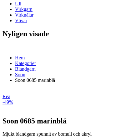
Ull
Virkgarn
Virknålar
Vävar
Nyligen visade
Hem
Kategorier
Blandgarn
Soon
Soon 0685 marinblå
Rea
-49%
Soon 0685 marinblå
Mjukt blandgarn spunnit av bomull och akryl