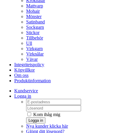
Kroknålar
Mattvarp
Mohair
Mönster
Satinband
Sockgarn
Stickor
Tillbehör
Ull
Virkgarn
Virknålar
Vävar
Integritetspolicy
Köpvillkor
Om oss
Produktinformation
Kundservice
Logga in
Kom ihåg mig
Logga in
Nya kunder klicka här
Glömt ditt lösenord?