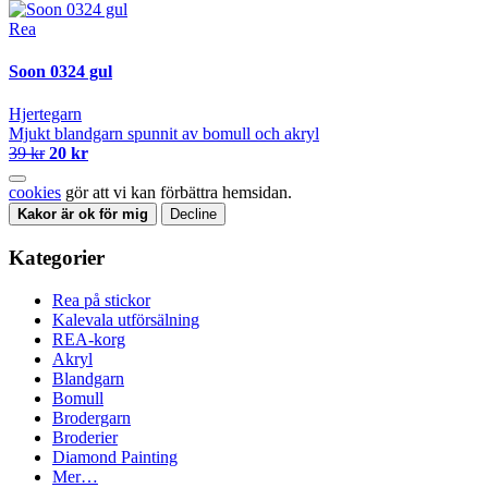
Rea
Soon 0324 gul
Hjertegarn
Mjukt blandgarn spunnit av bomull och akryl
39 kr
20 kr
cookies
gör att vi kan förbättra hemsidan.
Kakor är ok för mig
Decline
Kategorier
Rea på stickor
Kalevala utförsälning
REA-korg
Akryl
Blandgarn
Bomull
Brodergarn
Broderier
Diamond Painting
Mer…