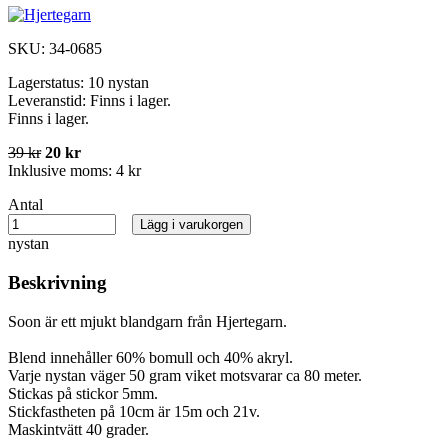
SKU:
34-0685
Lagerstatus:
10 nystan
Leveranstid:
Finns i lager.
Finns i lager.
39 kr
20 kr
Inklusive moms:
4 kr
Antal
Lägg i varukorgen
nystan
Beskrivning
Soon är ett mjukt blandgarn från Hjertegarn.
Blend innehåller 60% bomull och 40% akryl.
Varje nystan väger 50 gram viket motsvarar ca 80 meter.
Stickas på stickor 5mm.
Stickfastheten på 10cm är 15m och 21v.
Maskintvätt 40 grader.