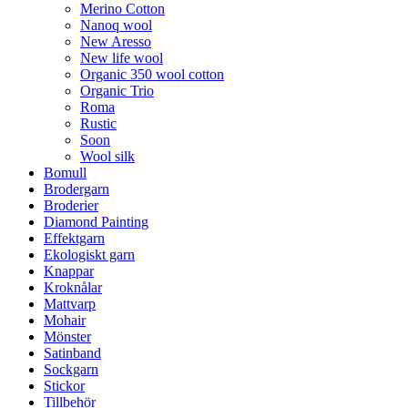
Merino Cotton
Nanoq wool
New Aresso
New life wool
Organic 350 wool cotton
Organic Trio
Roma
Rustic
Soon
Wool silk
Bomull
Brodergarn
Broderier
Diamond Painting
Effektgarn
Ekologiskt garn
Knappar
Kroknålar
Mattvarp
Mohair
Mönster
Satinband
Sockgarn
Stickor
Tillbehör