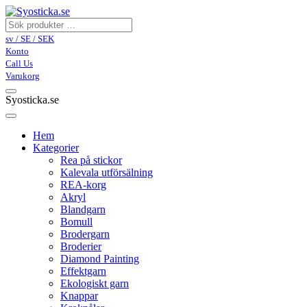
sv / SE / SEK
Konto
Call Us
Varukorg
Syosticka.se
Hem
Kategorier
Rea på stickor
Kalevala utförsälning
REA-korg
Akryl
Blandgarn
Bomull
Brodergarn
Broderier
Diamond Painting
Effektgarn
Ekologiskt garn
Knappar