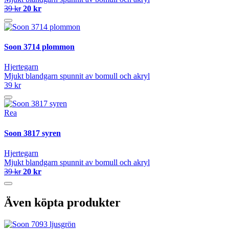
39 kr
20 kr
Soon 3714 plommon
Hjertegarn
Mjukt blandgarn spunnit av bomull och akryl
39 kr
Rea
Soon 3817 syren
Hjertegarn
Mjukt blandgarn spunnit av bomull och akryl
39 kr
20 kr
Även köpta produkter