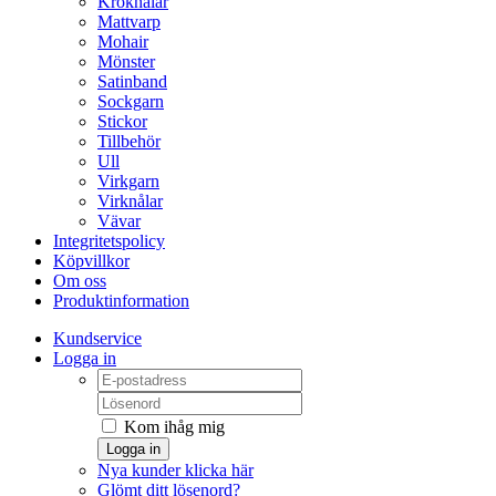
Kroknålar
Mattvarp
Mohair
Mönster
Satinband
Sockgarn
Stickor
Tillbehör
Ull
Virkgarn
Virknålar
Vävar
Integritetspolicy
Köpvillkor
Om oss
Produktinformation
Kundservice
Logga in
Kom ihåg mig
Logga in
Nya kunder klicka här
Glömt ditt lösenord?