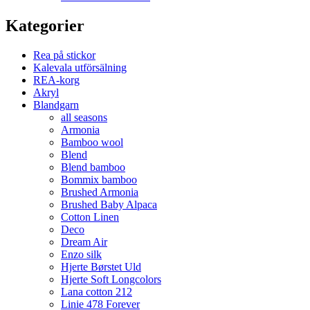
Kategorier
Rea på stickor
Kalevala utförsälning
REA-korg
Akryl
Blandgarn
all seasons
Armonia
Bamboo wool
Blend
Blend bamboo
Bommix bamboo
Brushed Armonia
Brushed Baby Alpaca
Cotton Linen
Deco
Dream Air
Enzo silk
Hjerte Børstet Uld
Hjerte Soft Longcolors
Lana cotton 212
Linie 478 Forever