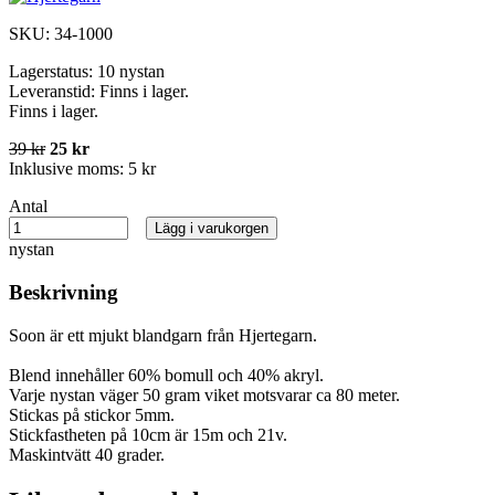
SKU:
34-1000
Lagerstatus:
10 nystan
Leveranstid:
Finns i lager.
Finns i lager.
39 kr
25 kr
Inklusive moms:
5 kr
Antal
Lägg i varukorgen
nystan
Beskrivning
Soon är ett mjukt blandgarn från Hjertegarn.
Blend innehåller 60% bomull och 40% akryl.
Varje nystan väger 50 gram viket motsvarar ca 80 meter.
Stickas på stickor 5mm.
Stickfastheten på 10cm är 15m och 21v.
Maskintvätt 40 grader.