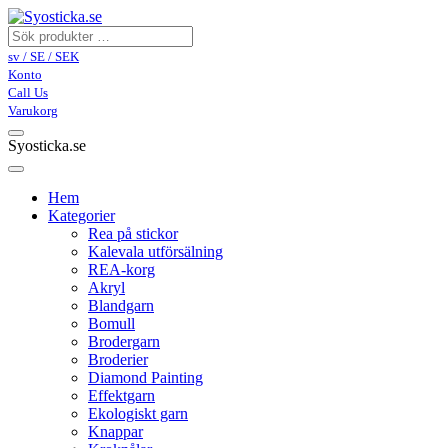
sv / SE / SEK
Konto
Call Us
Varukorg
Syosticka.se
Hem
Kategorier
Rea på stickor
Kalevala utförsälning
REA-korg
Akryl
Blandgarn
Bomull
Brodergarn
Broderier
Diamond Painting
Effektgarn
Ekologiskt garn
Knappar