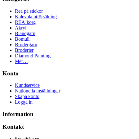
Rea på stickor
Kalevala utförsälning
REA-korg
Akryl
Blandgarn
Bomull
Brodergarn
Broderier
Diamond Painting
Mer…
Konto
Kundservice
Nationella inställningar
Skapa konto
Logga in
Information
Kontakt
Syosticka.se