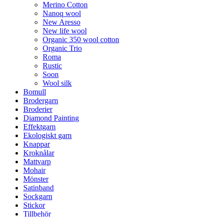
Merino Cotton
Nanoq wool
New Aresso
New life wool
Organic 350 wool cotton
Organic Trio
Roma
Rustic
Soon
Wool silk
Bomull
Brodergarn
Broderier
Diamond Painting
Effektgarn
Ekologiskt garn
Knappar
Kroknålar
Mattvarp
Mohair
Mönster
Satinband
Sockgarn
Stickor
Tillbehör