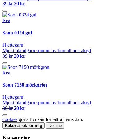
39 kr
20 kr
Rea
Soon 0324 gul
Hjertegarn
Mjukt blandgarn spunnit av bomull och akryl
39 kr
20 kr
Rea
Soon 7150 mörkgrön
Hjertegarn
Mjukt blandgarn spunnit av bomull och akryl
39 kr
20 kr
cookies
gör att vi kan förbättra hemsidan.
Kakor är ok för mig
Decline
Kategorier