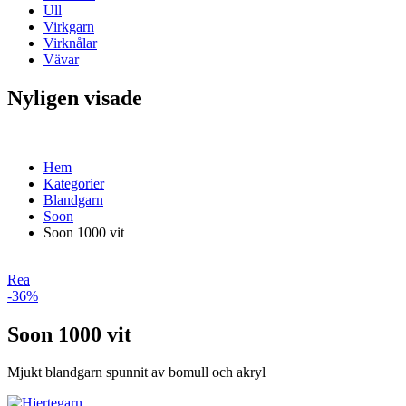
Ull
Virkgarn
Virknålar
Vävar
Nyligen visade
Hem
Kategorier
Blandgarn
Soon
Soon 1000 vit
Rea
-36%
Soon 1000 vit
Mjukt blandgarn spunnit av bomull och akryl