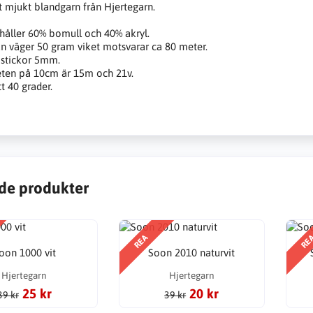
t mjukt blandgarn från Hjertegarn.
håller 60% bomull och 40% akryl.
an väger 50 gram viket motsvarar ca 80 meter.
 stickor 5mm.
eten på 10cm är 15m och 21v.
t 40 grader.
de produkter
REA
RE
oon 1000 vit
Soon 2010 naturvit
Hjertegarn
Hjertegarn
25 kr
20 kr
39 kr
39 kr