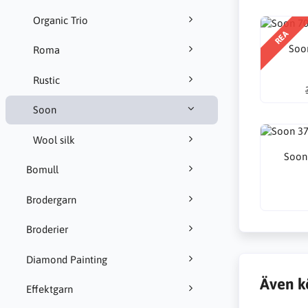
Organic Trio
REA
Soon
Roma
Rustic
Soon
Wool silk
Soon
Bomull
Brodergarn
Broderier
Diamond Painting
Även k
Effektgarn