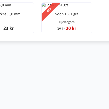
REA
rknål 5,0 mm
Soon 1361 grå
Hjertegarn
23 kr
20 kr
39 kr