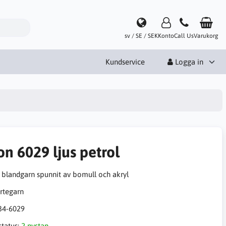
sv / SE / SEK
Konto
Call Us
Varukorg
Kundservice
Logga in
on 6029 ljus petrol
 blandgarn spunnit av bomull och akryl
34-6029
status:
2 nystan