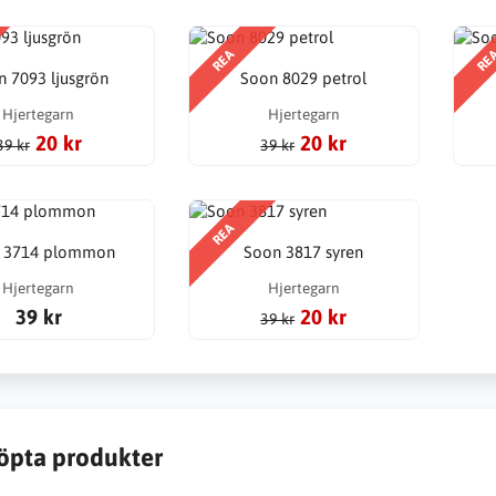
REA
RE
 7093 ljusgrön
Soon 8029 petrol
Hjertegarn
Hjertegarn
20 kr
20 kr
39 kr
39 kr
REA
 3714 plommon
Soon 3817 syren
Hjertegarn
Hjertegarn
39 kr
20 kr
39 kr
öpta produkter