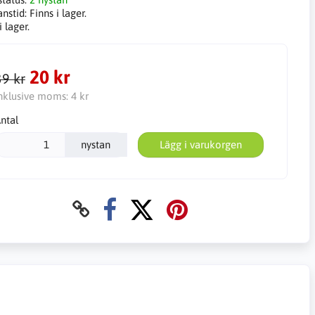
anstid:
Finns i lager.
i lager.
20 kr
39 kr
nklusive moms:
4 kr
ntal
nystan
Lägg i varukorgen