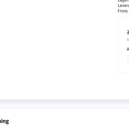
Lever
Finns 
I
A
ning