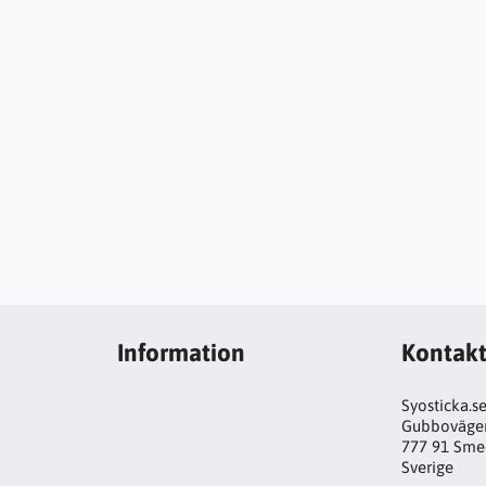
Information
Kontak
Syosticka.s
Gubboväge
777 91 Sme
Sverige