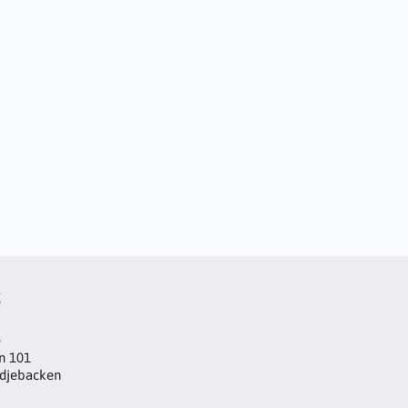
t
e
n 101
djebacken