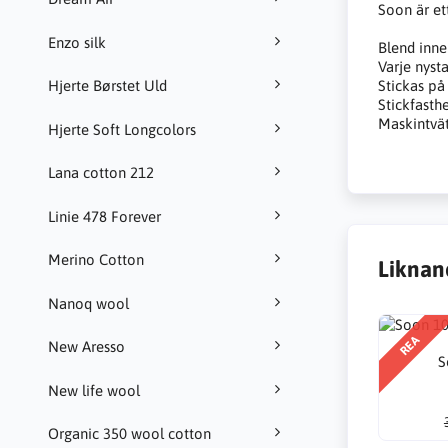
Soon är et
Enzo silk
Blend inne
Varje nyst
Stickas på
Hjerte Børstet Uld
Stickfasth
Maskintvät
Hjerte Soft Longcolors
Lana cotton 212
Linie 478 Forever
Merino Cotton
Liknan
Nanoq wool
REA
New Aresso
S
New life wool
Organic 350 wool cotton