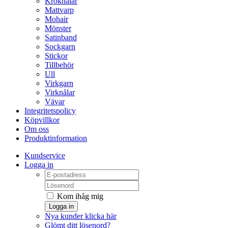
Kroknålar
Mattvarp
Mohair
Mönster
Satinband
Sockgarn
Stickor
Tillbehör
Ull
Virkgarn
Virknålar
Vävar
Integritetspolicy
Köpvillkor
Om oss
Produktinformation
Kundservice
Logga in
Kom ihåg mig
Logga in
Nya kunder klicka här
Glömt ditt lösenord?