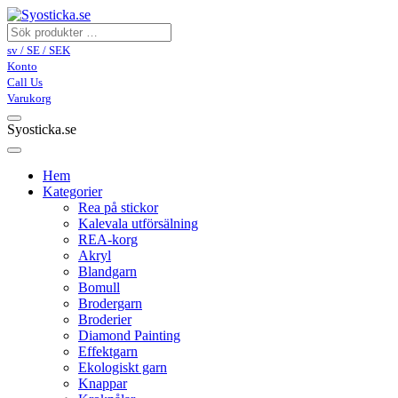
sv / SE / SEK
Konto
Call Us
Varukorg
Syosticka.se
Hem
Kategorier
Rea på stickor
Kalevala utförsälning
REA-korg
Akryl
Blandgarn
Bomull
Brodergarn
Broderier
Diamond Painting
Effektgarn
Ekologiskt garn
Knappar