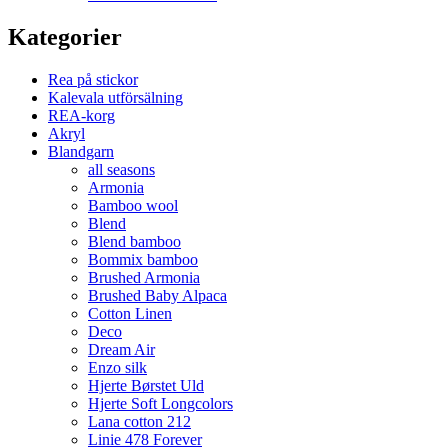
Kategorier
Rea på stickor
Kalevala utförsälning
REA-korg
Akryl
Blandgarn
all seasons
Armonia
Bamboo wool
Blend
Blend bamboo
Bommix bamboo
Brushed Armonia
Brushed Baby Alpaca
Cotton Linen
Deco
Dream Air
Enzo silk
Hjerte Børstet Uld
Hjerte Soft Longcolors
Lana cotton 212
Linie 478 Forever