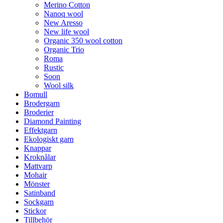
Merino Cotton
Nanoq wool
New Aresso
New life wool
Organic 350 wool cotton
Organic Trio
Roma
Rustic
Soon
Wool silk
Bomull
Brodergarn
Broderier
Diamond Painting
Effektgarn
Ekologiskt garn
Knappar
Kroknålar
Mattvarp
Mohair
Mönster
Satinband
Sockgarn
Stickor
Tillbehör