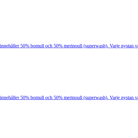
innehåller 50% bomull och 50% merinoull (superwash). Varje nystan väg
innehåller 50% bomull och 50% merinoull (superwash). Varje nystan väg