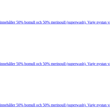
innehåller 50% bomull och 50% merinoull (superwash). Varje nystan väg
innehåller 50% bomull och 50% merinoull (superwash). Varje nystan väg
innehåller 50% bomull och 50% merinoull (superwash). Varje nystan väg