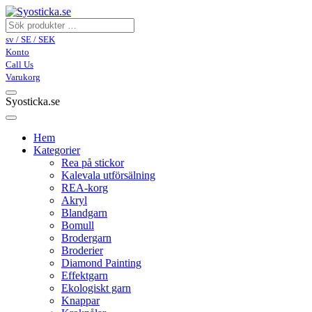
sv / SE / SEK
Konto
Call Us
Varukorg
Syosticka.se
Hem
Kategorier
Rea på stickor
Kalevala utförsälning
REA-korg
Akryl
Blandgarn
Bomull
Brodergarn
Broderier
Diamond Painting
Effektgarn
Ekologiskt garn
Knappar