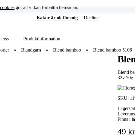
cookies
gör att vi kan förbättra hemsidan.
Kakor är ok för mig
Decline
 oss
Produktinformation
orier
Blandgarn
Blend bamboo
Blend bamboo 5106
Ble
Blend ba
32v 50g 
SKU:
11
Lagersta
Leverans
Finns i la
49 kr