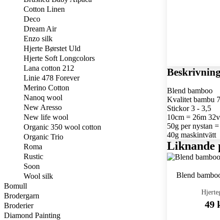
Cotton Linen
Deco
Dream Air
Enzo silk
Hjerte Børstet Uld
Hjerte Soft Longcolors
Lana cotton 212
Beskrivnin
Linie 478 Forever
Merino Cotton
Blend bamboo
Nanoq wool
Kvalitet bambu
New Aresso
Stickor 3 - 3,5
New life wool
10cm = 26m 32v
50g per nystan =
Organic 350 wool cotton
40g maskintvätt
Organic Trio
Liknande 
Roma
Rustic
Soon
Blend bamboo
Wool silk
Bomull
Hjerte
Brodergarn
49 
Broderier
Diamond Painting