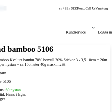
sv / SE / SEK
Konto
Call Us
Varukorg
Kundservice
Logga in
nd bamboo 5106
mboo Kvalitet bambu 70% bomull 30% Stickor 3 - 3,5 10cm = 26m
per nystan = ca 150meter 40g maskintvätt
9-5106
tus:
60 nystan
tid:
Finns i lager.
ger.