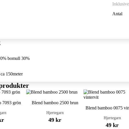
Inklusiv
Antal
g
 70% bomull 30%
 ca 150meter
produkter
 7093 grön
Blend bamboo 2500 brun
Blend bamboo 0075 vin
garn
Hjertegarn
Hjertegarn
kr
49 kr
49 kr