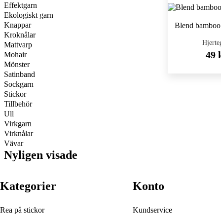
Effektgarn
Ekologiskt garn
Knappar
Blend bamboo 
Kroknålar
Hjerte
Mattvarp
49 
Mohair
Mönster
Satinband
Sockgarn
Stickor
Tillbehör
Ull
Virkgarn
Virknålar
Vävar
Nyligen visade
Kategorier
Konto
Rea på stickor
Kundservice