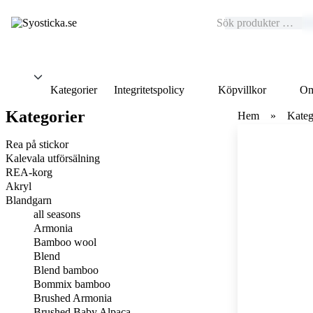
Kategorier
Integritetspolicy
Köpvillkor
Om
Kategorier
Hem
Kateg
Rea på stickor
Kalevala utförsälning
REA-korg
Akryl
Blandgarn
all seasons
Armonia
Bamboo wool
Blend
Blend bamboo
Bommix bamboo
Brushed Armonia
Brushed Baby Alpaca